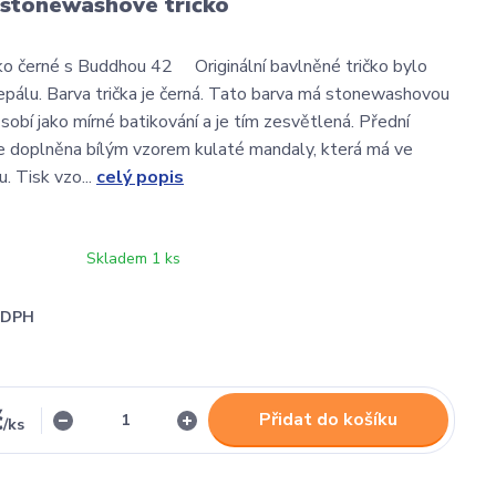
 stonewashové tričko
ko černé s Buddhou 42 Originální bavlněné tričko bylo
pálu. Barva trička je černá. Tato barva má stonewashovou
sobí jako mírné batikování a je tím zesvětlená. Přední
 je doplněna bílým vzorem kulaté mandaly, která má ve
. Tisk vzo...
celý popis
Skladem 1 ks
i DPH
č
Přidat do košíku
/
ks