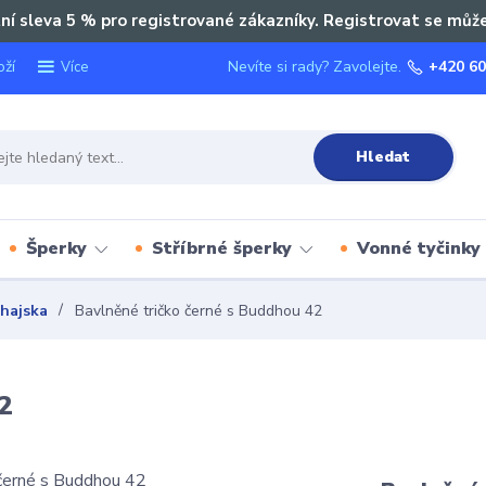
ní sleva 5 % pro registrované zákazníky. Registrovat se můž
oží
Nevíte si rady? Zavolejte.
+420 60
Více
Hledat
Šperky
Stříbrné šperky
Vonné tyčinky
Thajska
Bavlněné tričko černé s Buddhou 42
2