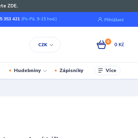
ete ZDE.
5 353 421
(Po-Pá, 9-15 hod.)
Přihlášení
0
0 Kč
CZK
Více
Hudebniny
Zápisníky