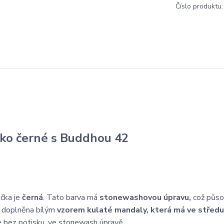
Číslo produktu:
čko černé s Buddhou 42
ička je
černá
. Tato barva má
stonewashovou úpravu,
což působ
je doplněna bílým
vzorem kulaté mandaly, která má ve střed
je bez potisku, ve stonewash úpravě.