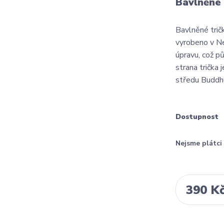
Bavlněné
Bavlněné trič
vyrobeno v Ne
úpravu, což pů
strana trička
středu Buddhu
Dostupnost
Nejsme plátc
390 K