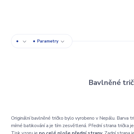
Parametry
Bavlněné tri
Originální bavlněné tričko bylo vyrobeno v Nepálu. Barva tr
mírné batikování a je tím zesvětlená. Přední strana trička 
Tisk vzoru je
po celé ploše přední strany
. Zadní strana 