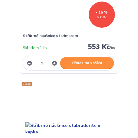
- 15 %
650 Kč
Stříbrné náušnice s larimarem
553 Kč
Skladem 1 ks
/
ks
Přidat do košíku
Akce