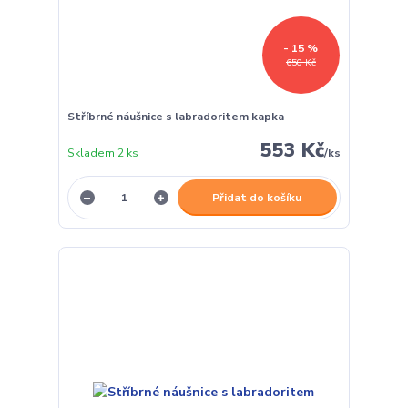
- 15 %
650 Kč
Stříbrné náušnice s labradoritem kapka
553 Kč
Skladem 2 ks
/
ks
Přidat do košíku