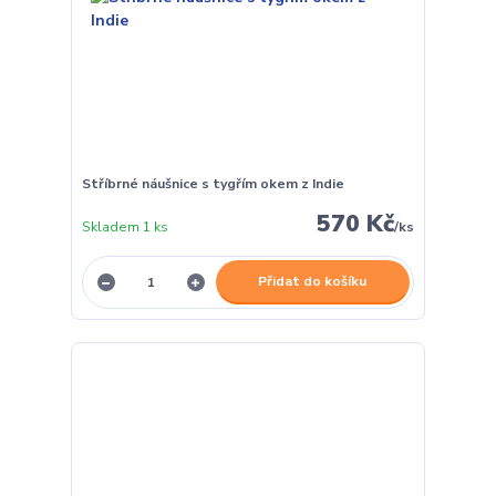
Stříbrné náušnice s tygřím okem z Indie
570 Kč
Skladem 1 ks
/
ks
Přidat do košíku