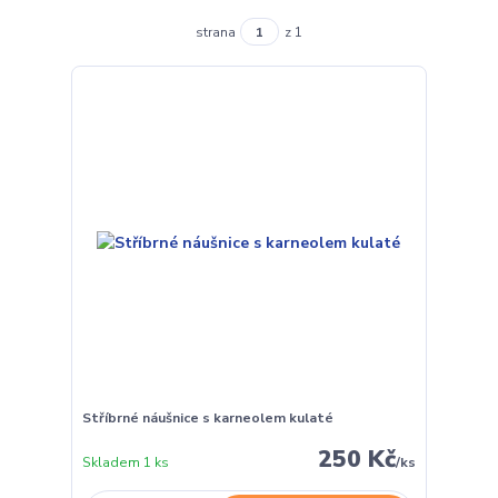
strana
z 1
Stříbrné náušnice s karneolem kulaté
250 Kč
Skladem 1 ks
/
ks