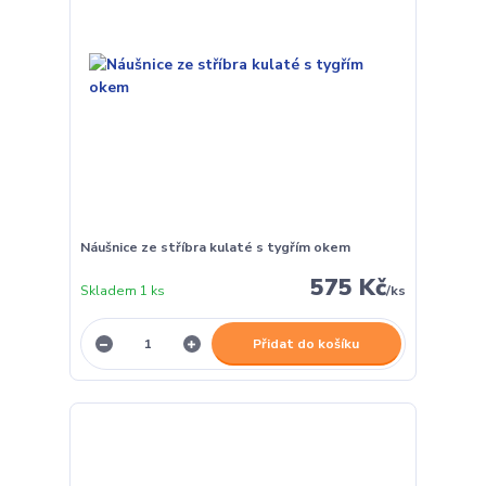
Náušnice ze stříbra kulaté s tygřím okem
575 Kč
Skladem 1 ks
/
ks
Přidat do košíku