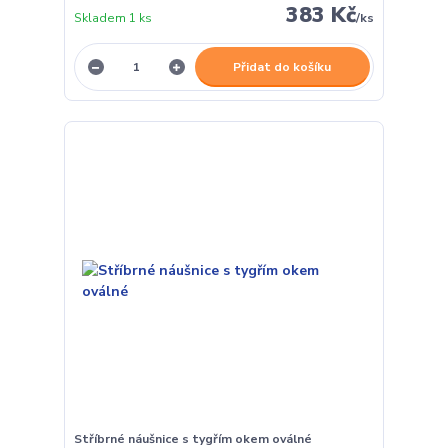
383 Kč
Skladem 1 ks
/
ks
Přidat do košíku
Stříbrné náušnice s tygřím okem oválné