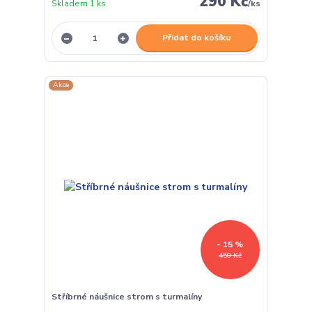
290 Kč
Skladem 1 ks
/
ks
Přidat do košíku
Akce
- 15 %
450 Kč
Stříbrné náušnice strom s turmalíny