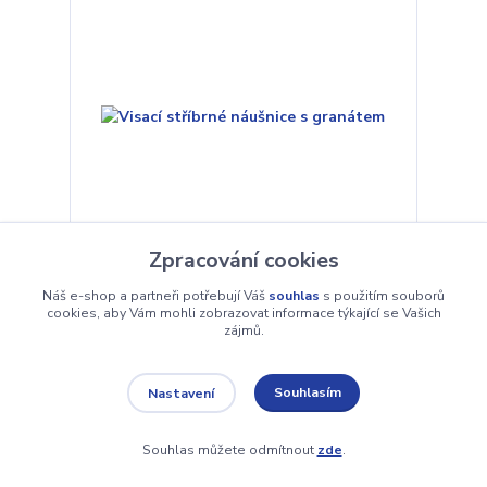
Zpracování cookies
Visací stříbrné náušnice s granátem
Náš e-shop a partneři potřebují Váš
souhlas
s použitím souborů
cookies, aby Vám mohli zobrazovat informace týkající se Vašich
586 Kč
zájmů.
Skladem 1 ks
/
ks
Přidat do košíku
Souhlasím
Nastavení
Souhlas můžete odmítnout
zde
.