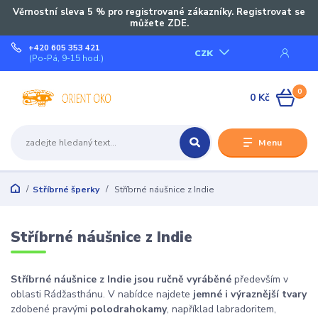
Věrnostní sleva 5 % pro registrované zákazníky. Registrovat se
můžete ZDE.
+420 605 353 421
CZK
(Po-Pá, 9-15 hod.)
0
0 Kč
Menu
Stříbrné šperky
Stříbrné náušnice z Indie
Stříbrné náušnice z Indie
Stříbrné náušnice z Indie jsou ručně vyráběné
především v
oblasti Rádžasthánu. V nabídce najdete
jemné i výraznější tvary
zdobené pravými
polodrahokamy
, například labradoritem,