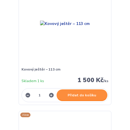
Kovový ještěr – 113 cm
1 500 Kč
Skladem 1 ks
/
ks
Přidat do košíku
Akce