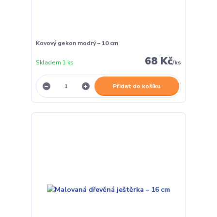
Kovový gekon modrý – 10 cm
68 Kč
Skladem 1 ks
/
ks
Přidat do košíku