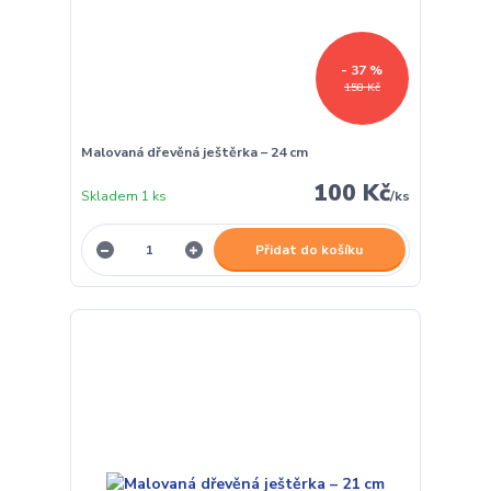
- 37 %
158 Kč
Malovaná dřevěná ještěrka – 24 cm
100 Kč
Skladem 1 ks
/
ks
Přidat do košíku