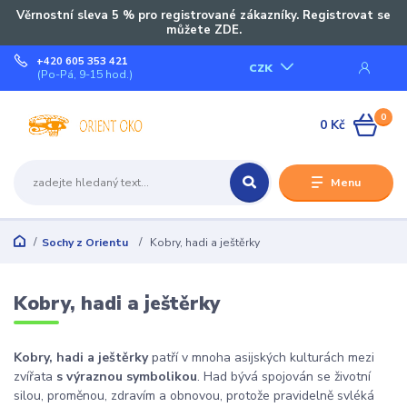
Věrnostní sleva 5 % pro registrované zákazníky. Registrovat se
můžete ZDE.
+420 605 353 421
CZK
(Po-Pá, 9-15 hod.)
0
0 Kč
Menu
Sochy z Orientu
Kobry, hadi a ještěrky
Kobry, hadi a ještěrky
Kobry, hadi a ještěrky
patří v mnoha asijských kulturách mezi
zvířata
s výraznou symbolikou
. Had bývá spojován se životní
silou, proměnou, zdravím a obnovou, protože pravidelně svléká