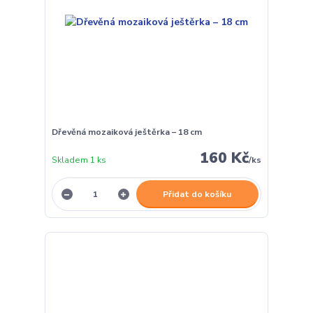
Dřevěná mozaiková ještěrka – 18 cm
160 Kč
Skladem 1 ks
/
ks
Přidat do košíku