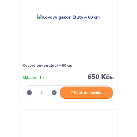
Kovový gekon žlutý – 60 cm
650 Kč
Skladem 1 ks
/
ks
Přidat do košíku