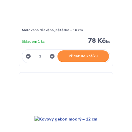
Malovaná dřevěná ještěrka – 16 cm
78 Kč
Skladem 1 ks
/
ks
Přidat do košíku