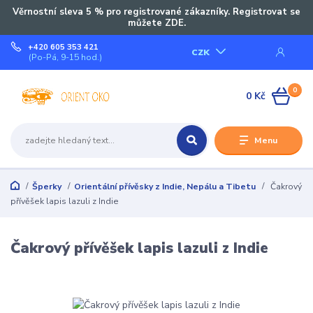
Věrnostní sleva 5 % pro registrované zákazníky. Registrovat se
můžete ZDE.
+420 605 353 421
CZK
(Po-Pá, 9-15 hod.)
0
0 Kč
Menu
Šperky
Orientální přívěsky z Indie, Nepálu a Tibetu
Čakrový
přívěšek lapis lazuli z Indie
Čakrový přívěšek lapis lazuli z Indie