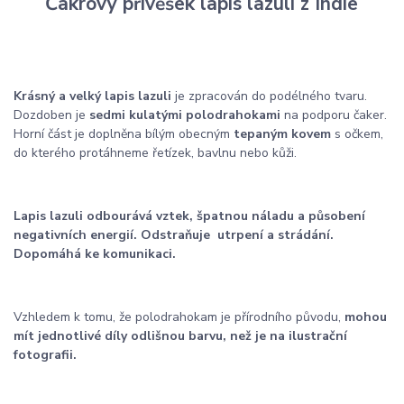
Čakrový přívěšek lapis lazuli z Indie
Krásný a velký lapis lazuli
je zpracován do podélného tvaru.
Dozdoben je
sedmi kulatými polodrahokami
na podporu čaker.
Horní část je doplněna bílým obecným
tepaným kovem
s očkem,
do kterého protáhneme řetízek, bavlnu nebo kůži.
Lapis lazuli odbourává vztek, špatnou náladu a působení
negativních energií. Odstraňuje utrpení a strádání.
Dopomáhá ke komunikaci.
Vzhledem k tomu, že polodrahokam je přírodního původu,
mohou
mít jednotlivé díly odlišnou barvu, než je na ilustrační
fotografii.