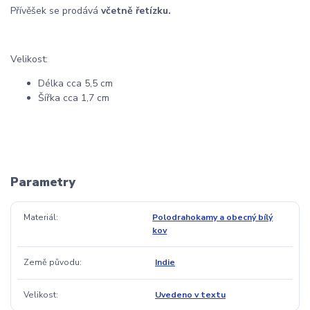
Přívěšek se prodává
včetně řetízku.
Velikost:
Délka cca 5,5 cm
Šířka cca 1,7 cm
Parametry
Materiál
Polodrahokamy a obecný bílý
kov
Země původu
Indie
Velikost
Uvedeno v textu