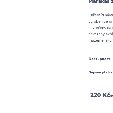
Marakas z
Chřestící nár
vyroben ze dř
navlečeny na 
navázány skoř
můžeme jakým
Dostupnost
Nejsme plátc
220 Kč
/
k