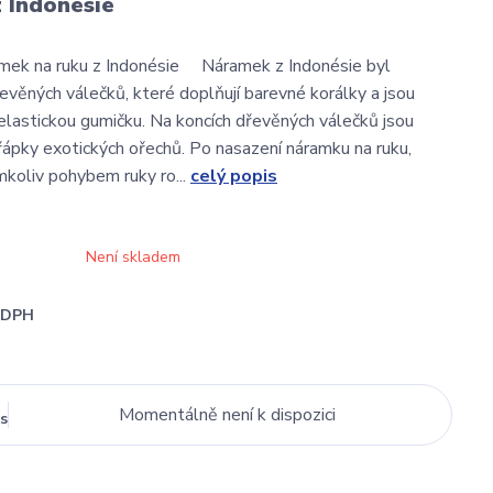
 Indonésie
amek na ruku z Indonésie Náramek z Indonésie byl
evěných válečků, které doplňují barevné korálky a jsou
elastickou gumičku. Na koncích dřevěných válečků jsou
ápky exotických ořechů. Po nasazení náramku na ruku,
koliv pohybem ruky ro...
celý popis
Není skladem
i DPH
Momentálně není k dispozici
s