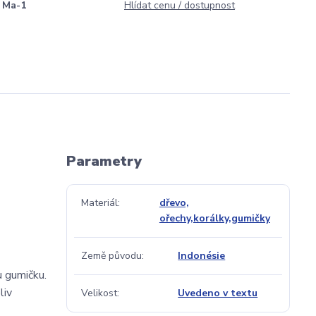
Ma-1
Hlídat cenu / dostupnost
Parametry
Materiál
dřevo,
ořechy,korálky,gumičky
Země původu
Indonésie
u gumičku.
liv
Velikost
Uvedeno v textu