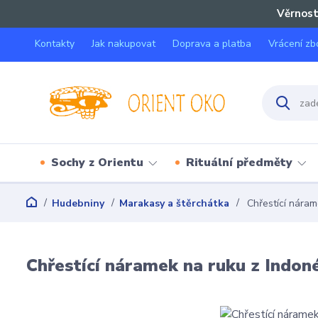
Věrnost
Kontakty
Jak nakupovat
Doprava a platba
Vrácení zb
Sochy z Orientu
Rituální předměty
Hudebniny
Marakasy a štěrchátka
Chřestící náram
Chřestící náramek na ruku z Indon