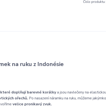
Číslo produktu:
amek na ruku z Indonésie
 které doplňují barevné korálky
a jsou navlečeny na elasticko
tických ořechů.
Po nasazení náramku na ruku, můžeme jakýmko
ytvoříme
velice pronikavý zvuk.