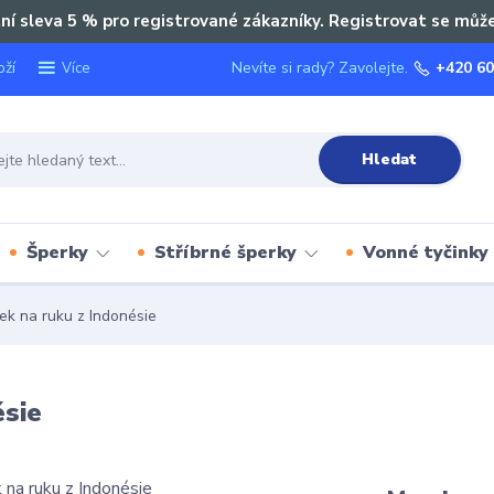
ní sleva 5 % pro registrované zákazníky. Registrovat se můž
oží
Nevíte si rady? Zavolejte.
+420 60
Více
Hledat
Šperky
Stříbrné šperky
Vonné tyčinky
ek na ruku z Indonésie
ésie