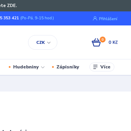
ete ZDE.
5 353 421
(Po-Pá, 9-15 hod.)
Přihlášení
0
0 Kč
CZK
Více
Hudebniny
Zápisníky