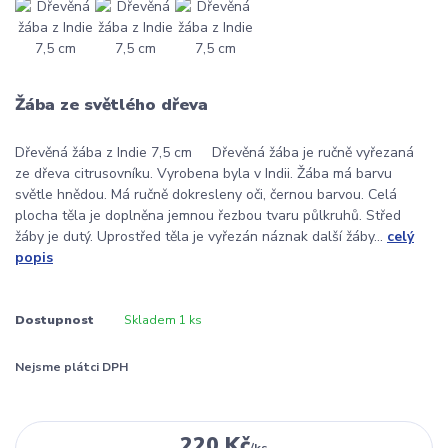
Žába ze světlého dřeva
Dřevěná žába z Indie 7,5 cm Dřevěná žába je ručně vyřezaná
ze dřeva citrusovníku. Vyrobena byla v Indii. Žába má barvu
světle hnědou. Má ručně dokresleny oči, černou barvou. Celá
plocha těla je doplněna jemnou řezbou tvaru půlkruhů. Střed
žáby je dutý. Uprostřed těla je vyřezán náznak další žáby...
celý
popis
Dostupnost
Skladem 1 ks
Nejsme plátci DPH
220 Kč