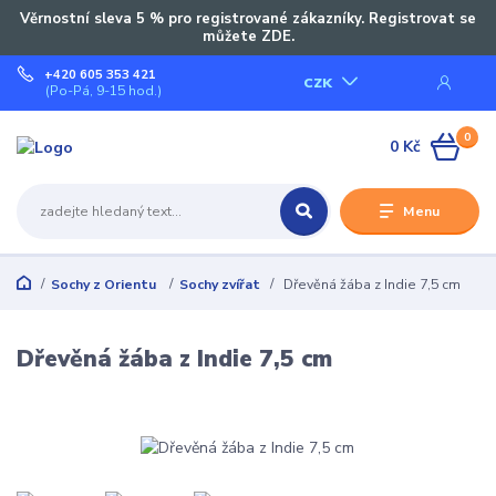
Věrnostní sleva 5 % pro registrované zákazníky. Registrovat se
můžete ZDE.
+420 605 353 421
CZK
(Po-Pá, 9-15 hod.)
0
0 Kč
Menu
Sochy z Orientu
Sochy zvířat
Dřevěná žába z Indie 7,5 cm
Dřevěná žába z Indie 7,5 cm