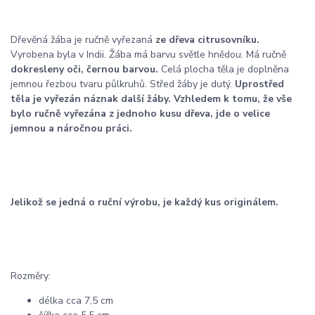
Dřevěná žába je ručně vyřezaná
ze dřeva citrusovníku.
Vyrobena byla v Indii. Žába má barvu světle hnědou. Má ručně
dokresleny oči, černou barvou.
Celá plocha těla je doplněna
jemnou řezbou tvaru půlkruhů. Střed žáby je dutý.
Uprostřed
těla je vyřezán náznak další žáby. Vzhledem k tomu, že vše
bylo ručně vyřezána z jednoho kusu dřeva, jde o velice
jemnou a náročnou práci.
Jelikož se jedná o ruční výrobu, je každý kus originálem.
Rozměry:
délka cca 7,5 cm