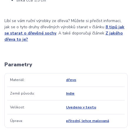
šířka cca 5,5 cm
Líbí se vám ruční výrobky ze dřeva? Můžete si přečíst informaci,
jak se o tyto druhy dřevěných výrobků starat v článku
8 tipů jak
se starat o dřevěné sochy
. A také doporučuji článek
Z jakého
dřeva to je?
Parametry
Materiál
dřevo
Země původu
Indie
Velikost
Uvedeno v textu
Úprava
přírodní, lehce malovaná