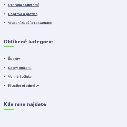
Ochrana soukromí
Doprava a platba
Vrácení zboží a reklamace
Oblíbené kategorie
Šperky
Sochy Buddhů
Vonné tyčinky
Rituální předměty
Kde mne najdete