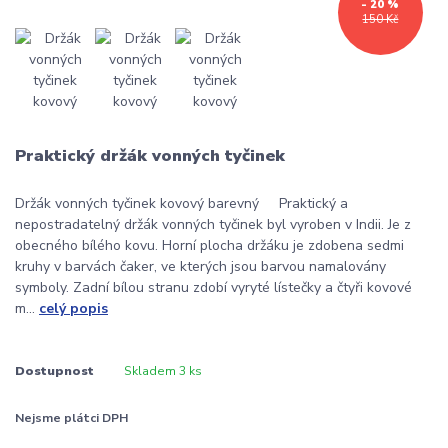
- 20 %
150 Kč
Praktický držák vonných tyčinek
Držák vonných tyčinek kovový barevný Praktický a
nepostradatelný držák vonných tyčinek byl vyroben v Indii. Je z
obecného bílého kovu. Horní plocha držáku je zdobena sedmi
kruhy v barvách čaker, ve kterých jsou barvou namalovány
symboly. Zadní bílou stranu zdobí vyryté lístečky a čtyři kovové
m...
celý popis
Dostupnost
Skladem 3 ks
Nejsme plátci DPH