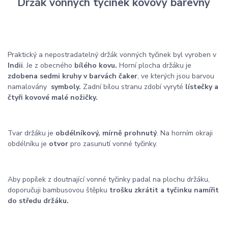
Držák vonných tyčinek kovový barevný
Praktický a nepostradatelný držák vonných tyčinek byl vyroben v
Indii
. Je z obecného
bílého kovu.
Horní plocha držáku je
zdobena sedmi kruhy v barvách čaker
, ve kterých jsou barvou
namalovány
symboly.
Zadní bílou stranu zdobí vyryté
lístečky a
čtyři kovové malé nožičky.
Tvar držáku je
obdélníkový, mírně prohnutý
. Na horním okraji
obdélníku je
otvor
pro zasunutí vonné tyčinky.
Aby popílek z doutnající vonné tyčinky padal na plochu držáku,
doporučuji bambusovou štěpku
trošku zkrátit a tyčinku namířit
do středu držáku.