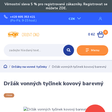
Věrnostní sleva 5 % pro registrované zákazníky. Registrovat se
můžete ZDE.
+420 605 353 421
CZK
(Po-Pá, 9-15 hod.)
0
0 Kč
Menu
Držáky na vonné tyčinky
Držák vonných tyčinek kovový barevný
Držák vonných tyčinek kovový barevný
Akce