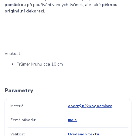
pomůckou
při používání vonných tyčinek, ale také
pěknou
originální dekorací.
Velikost:
Průměr kruhu cca 10 cm
Parametry
Materiál
obecný bílý kov, kamínky
Země původu
Indie
Velikost
Uvedeno v textu