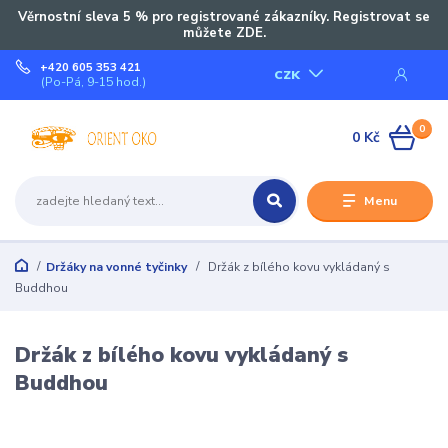
Věrnostní sleva 5 % pro registrované zákazníky. Registrovat se
můžete ZDE.
+420 605 353 421
CZK
(Po-Pá, 9-15 hod.)
0
0 Kč
Menu
Držáky na vonné tyčinky
Držák z bílého kovu vykládaný s
Buddhou
Držák z bílého kovu vykládaný s
Buddhou