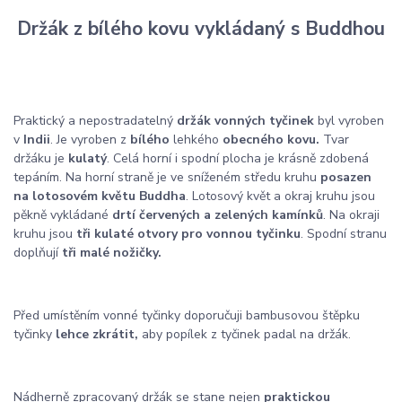
Držák z bílého kovu vykládaný s Buddhou
Praktický a nepostradatelný
držák vonných tyčinek
byl vyroben
v
Indii
. Je vyroben z
bílého
lehkého
obecného kovu.
Tvar
držáku je
kulatý
. Celá horní i spodní plocha je krásně zdobená
tepáním. Na horní straně je ve sníženém středu kruhu
posazen
na lotosovém květu Buddha
. Lotosový květ a okraj kruhu jsou
pěkně vykládané
drtí červených a zelených kamínků
. Na okraji
kruhu jsou
tři kulaté otvory pro vonnou tyčinku
. Spodní stranu
doplňují
tři malé nožičky.
Před umístěním vonné tyčinky doporučuji bambusovou štěpku
tyčinky
lehce zkrátit,
aby popílek z tyčinek padal na držák.
Nádherně zpracovaný držák se stane nejen
praktickou