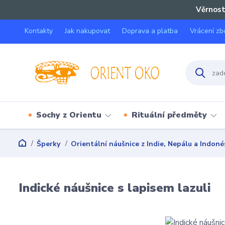
Věrnost
Kontakty
Jak nakupovat
Doprava a platba
Vrácení zb
Sochy z Orientu
Rituální předměty
Šperky
Orientální náušnice z Indie, Nepálu a Indoné
Indické náušnice s lapisem lazuli