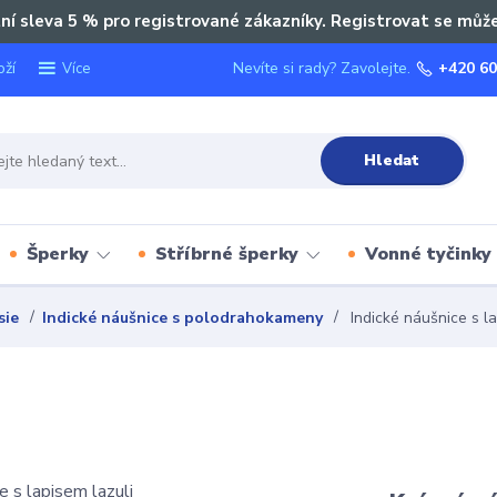
ní sleva 5 % pro registrované zákazníky. Registrovat se můž
oží
Nevíte si rady? Zavolejte.
+420 60
Více
Hledat
Šperky
Stříbrné šperky
Vonné tyčinky
sie
Indické náušnice s polodrahokameny
Indické náušnice s la