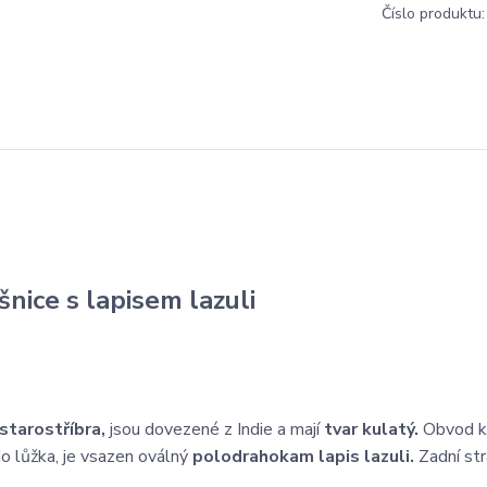
Číslo produktu:
šnice s lapisem lazuli
 starostříbra,
jsou dovezené z Indie a mají
tvar kulatý.
Obvod k
o lůžka, je vsazen oválný
polodrahokam lapis lazuli.
Zadní st