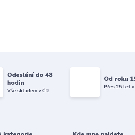
Odeslání do 48
Od roku 1
hodin
Přes 25 let v
Vše skladem v ČR
é kategorie
Kde mne najdete