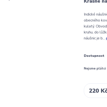
Krásné ná
Indické náušn
obecného kovu,
kulatý. Obvod
kruhu, do lůžk
náušnic je b...
Dostupnost
Nejsme plátc
220 K