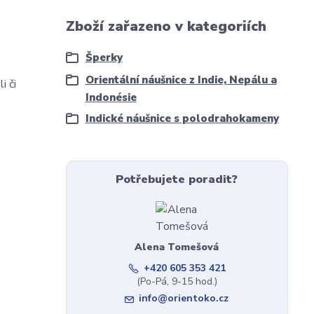
Zboží zařazeno v kategoriích
Šperky
Orientální náušnice z Indie, Nepálu a
i či
Indonésie
Indické náušnice s polodrahokameny
Potřebujete poradit?
Alena Tomešová
+420 605 353 421
(Po-Pá, 9-15 hod.)
info@orientoko.cz