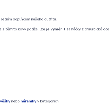
m letním doplňkem našeho outfitu.
e s těmito kovy potíže,
lze je vyměnit
za háčky z chirurgické ocel
ívěšky
nebo
náramky
v kategoriích.