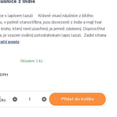
ušnice z Indie
ice s lapisem lazuli Krásné visací náušnice z bílého
 v patině starostříbra, jsou dovezené z Indie a mají tvar
 kruhu, který není uzavřený, je jemně zdobený. Doprostřed
a, je vsazen oválný polodrahokam lapis lazuli. Zadní strana
celý popis
Skladem 1 ks
i DPH
č
Přidat do košíku
/
ks