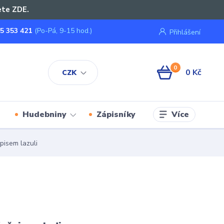
ete ZDE.
5 353 421
(Po-Pá, 9-15 hod.)
Přihlášení
0
0 Kč
CZK
Více
Hudebniny
Zápisníky
pisem lazuli