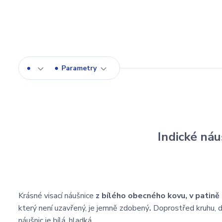
Parametry
Indické náu
Krásné visací náušnice
z bílého obecného kovu, v patině
který není uzavřený, je jemně zdobený
.
Doprostřed kruhu, d
náušnic je bílá, hladká.