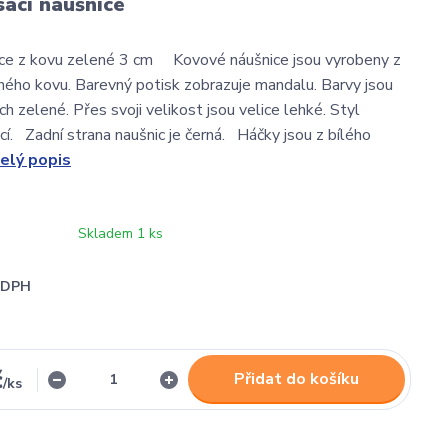
sací náušnice
ice z kovu zelené 3 cm Kovové náušnice jsou vyrobeny z
ého kovu. Barevný potisk zobrazuje mandalu. Barvy jsou
h zelené. Přes svoji velikost jsou velice lehké. Styl
ací. Zadní strana naušnic je černá. Háčky jsou z bílého
elý popis
Skladem 1 ks
i DPH
č
Přidat do košíku
/
ks