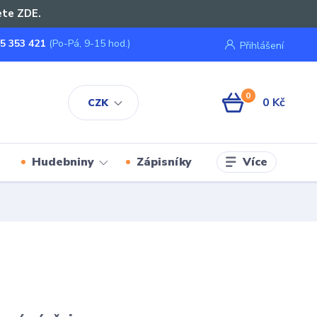
ete ZDE.
5 353 421
(Po-Pá, 9-15 hod.)
Přihlášení
0
0 Kč
CZK
Více
Hudebniny
Zápisníky