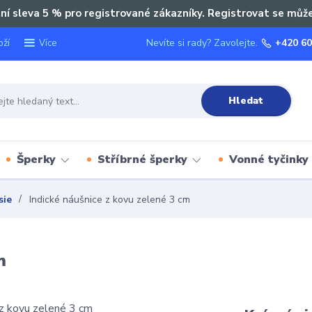
ní sleva 5 % pro registrované zákazníky. Registrovat se můž
oží
Nevíte si rady? Zavolejte.
+420 60
Více
Hledat
Šperky
Stříbrné šperky
Vonné tyčinky
sie
Indické náušnice z kovu zelené 3 cm
m