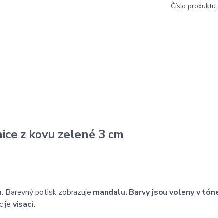
Číslo produktu:
nice z kovu zelené 3 cm
u
. Barevný potisk zobrazuje
mandalu. Barvy jsou voleny v tón
c je
visací.