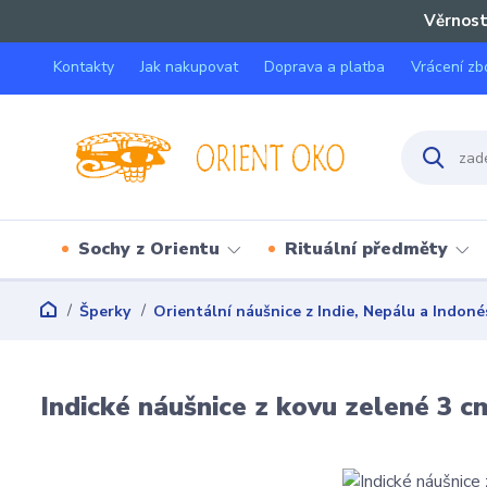
Věrnost
Kontakty
Jak nakupovat
Doprava a platba
Vrácení zb
Sochy z Orientu
Rituální předměty
Šperky
Orientální náušnice z Indie, Nepálu a Indoné
Indické náušnice z kovu zelené 3 c