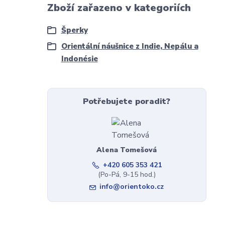
Zboží zařazeno v kategoriích
Šperky
Orientální náušnice z Indie, Nepálu a
Indonésie
Potřebujete poradit?
Alena Tomešová
+420 605 353 421
(Po-Pá, 9-15 hod.)
info@orientoko.cz