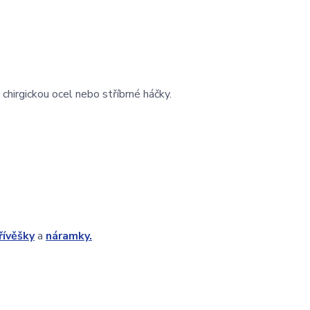
 chirgickou ocel nebo stříbrné háčky.
řívěšky
a
náramky.