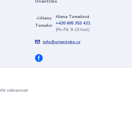
OrientOko
Alena Tomešová
+420 605 353 421
(Po-Pá, 9-15 hod.)
info@orientoko.cz
hli zobrazovat
Vytvořeno na
Eshop-rychle.cz