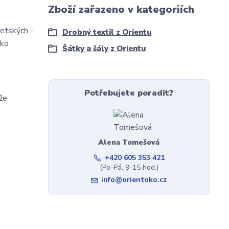
Zboží zařazeno v kategoriích
betských -
Drobný textil z Orientu
ako
Šátky a šály z Orientu
Potřebujete poradit?
že
Alena Tomešová
+420 605 353 421
(Po-Pá, 9-15 hod.)
info@orientoko.cz