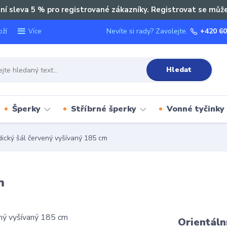
ní sleva 5 % pro registrované zákazníky. Registrovat se můž
oží
Nevíte si rady? Zavolejte.
+420 60
Více
Hledat
Šperky
Stříbrné šperky
Vonné tyčinky
dický šál červený vyšívaný 185 cm
m
Orientáln