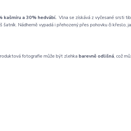
 kašmíru a 30% hedvábí.
Vlna se získává z vyčesané srsti ti
áš šatník. Nádherně vypadá i přehozený přes pohovku či křeslo, j
roduktová fotografie může být zlehka
barevně odlišná
, což mů