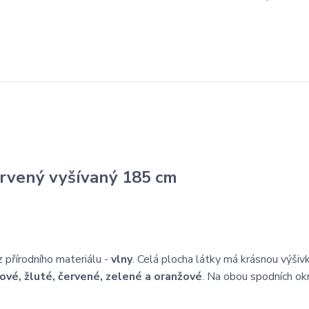
červený vyšívaný 185 cm
z přírodního materiálu -
vlny
. Celá plocha látky má krásnou výšiv
ové, žluté, červené, zelené a oranžové
. Na obou spodních okr