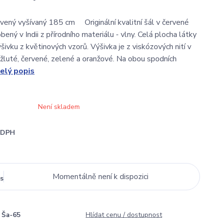
ervený vyšívaný 185 cm Originální kvalitní šál v červené
bený v Indii z přírodního materiálu - vlny. Celá plocha látky
ivku z květinových vzorů. Výšivka je z viskózových nití v
 žluté, červené, zelené a oranžové. Na obou spodních
elý popis
Není skladem
i DPH
Momentálně není k dispozici
s
Ša-65
Hlídat cenu / dostupnost