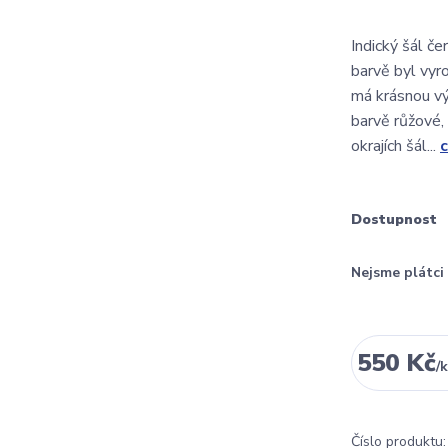
Indický šál č
barvě byl vyro
má krásnou výš
barvě růžové,
okrajích šál...
c
Dostupnost
Nejsme plátc
550 Kč
/
k
Číslo produktu: