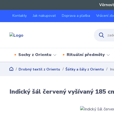
Věrnost
Kontakty
Jak nakupovat
Doprava a platba
Vrácení zb
Sochy z Orientu
Rituální předměty
Drobný textil z Orientu
Šátky a šály z Orientu
In
Indický šál červený vyšívaný 185 c