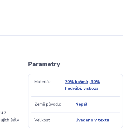
Parametry
Materiál
70% kašmír, 30%
hedvábí, viskoza
Země původu
Nepál
ku z
ajích šály
Velikost
Uvedeno v textu