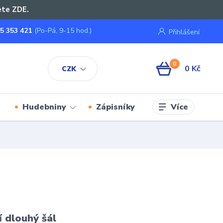
ete ZDE.
5 353 421
(Po-Pá, 9-15 hod.)
Přihlášení
0
0 Kč
CZK
Více
Hudebniny
Zápisníky
í dlouhý šál