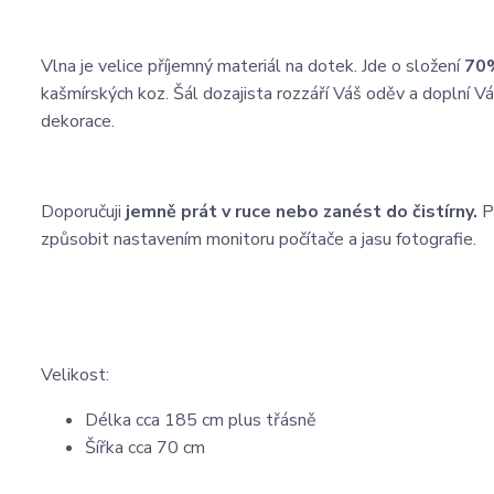
Vlna je velice příjemný materiál na dotek. Jde o složení
70%
kašmírských koz. Šál dozajista rozzáří Váš oděv a doplní V
dekorace.
Doporučuji
jemně prát v ruce nebo zanést do čistírny.
P
způsobit nastavením monitoru počítače a jasu fotografie.
Velikost:
Délka cca 185 cm plus třásně
Šířka cca 70 cm