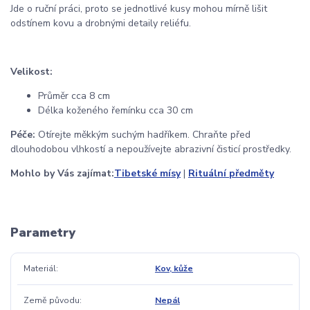
Jde o ruční práci, proto se jednotlivé kusy mohou mírně lišit
odstínem kovu a drobnými detaily reliéfu.
Velikost:
Průměr cca 8 cm
Délka koženého řemínku cca 30 cm
Péče:
Otírejte měkkým suchým hadříkem. Chraňte před
dlouhodobou vlhkostí a nepoužívejte abrazivní čisticí prostředky.
Mohlo by Vás zajímat:
Tibetské mísy
|
Rituální předměty
Parametry
Materiál
Kov, kůže
Země původu
Nepál