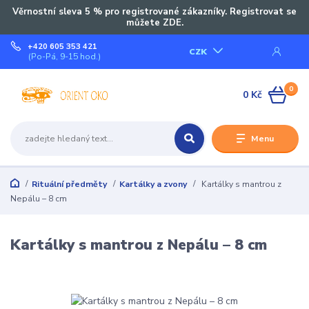
Věrnostní sleva 5 % pro registrované zákazníky. Registrovat se
můžete ZDE.
+420 605 353 421
CZK
(Po-Pá, 9-15 hod.)
0
0 Kč
Menu
Rituální předměty
Kartálky a zvony
Kartálky s mantrou z
Nepálu – 8 cm
Kartálky s mantrou z Nepálu – 8 cm