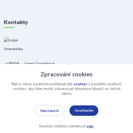
Kontakty
OrientOko
Alena Tomešová
+420 605 353 421
Zpracování cookies
(Po-Pá, 9-15 hod.)
Náš e-shop a partneři potřebují Váš
souhlas
s použitím souborů
info@orientoko.cz
cookies, aby Vám mohli zobrazovat informace týkající se Vašich
zájmů.
Souhlasím
Nastavení
Souhlas můžete odmítnout
zde
.
Vytvořeno na
Eshop-rychle.cz