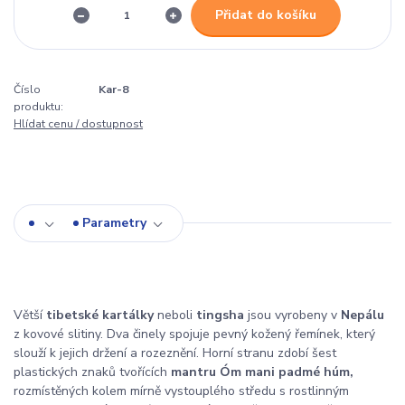
Přidat do košíku
Číslo
Kar-8
produktu:
Hlídat cenu / dostupnost
Parametry
Větší
tibetské kartálky
neboli
tingsha
jsou vyrobeny v
Nepálu
z kovové slitiny. Dva činely spojuje pevný kožený řemínek, který
slouží k jejich držení a rozeznění. Horní stranu zdobí šest
plastických znaků tvořících
mantru Óm mani padmé húm,
rozmístěných kolem mírně vystouplého středu s rostlinným