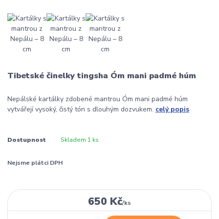
Tibetské činelky tingsha Óm mani padmé húm
Nepálské kartálky zdobené mantrou Óm mani padmé húm
vytvářejí vysoký, čistý tón s dlouhým dozvukem.
celý popis
Dostupnost
Skladem 1 ks
Nejsme plátci DPH
650 Kč
/
ks