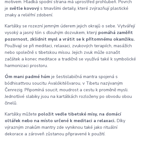
motivem. Hladká spodní strana má uprostřed prohlubeň. Povrch
je
světle kovový
s tmavšími detaily, které zvýrazňují plastické
znaky a reliéfní zdobení.
Kartálky se rozezní jemným úderem jejich okrajů o sebe. Vytvářejí
vysoký a jasný tón s dlouhým dozvukem, který
pomáhá zaměřit
pozornost, zklidnit mysl a vrátit se k přítomnému okamžiku.
Používají se při meditaci, relaxaci, zvukových terapiích, masážích
nebo společně s tibetskou mísou. Jejich zvuk může označit
začátek a konec meditace a tradičně se využívá také k symbolické
harmonizaci prostoru.
Óm mani padmé húm
je šestislabičná mantra spojená s
bódhisattvou soucitu Avalókitéšvarou, v Tibetu nazývaným
Čenrezig. Připomíná soucit, moudrost a cestu k proměně mysli.
Jednotlivé slabiky jsou na kartálkách rozloženy po obvodu obou
činelů.
Kartálky můžete
položit vedle tibetské mísy, na domácí
oltářek nebo na místo určené k meditaci a relaxaci.
Díky
výrazným znakům mantry zde vyniknou také jako rituální
dekorace a zároveň zůstanou připravené k použití.