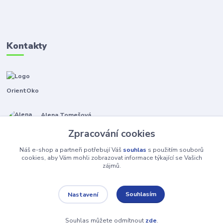
Kontakty
OrientOko
Alena Tomešová
+420 605 353 421
Zpracování cookies
(Po-Pá, 9-15 hod.)
Náš e-shop a partneři potřebují Váš
souhlas
s použitím souborů
info@orientoko.cz
cookies, aby Vám mohli zobrazovat informace týkající se Vašich
zájmů.
Souhlasím
Nastavení
Souhlas můžete odmítnout
zde
.