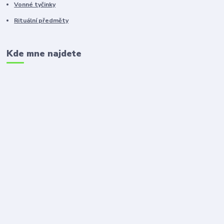
Vonné tyčinky
Rituální předměty
Kde mne najdete