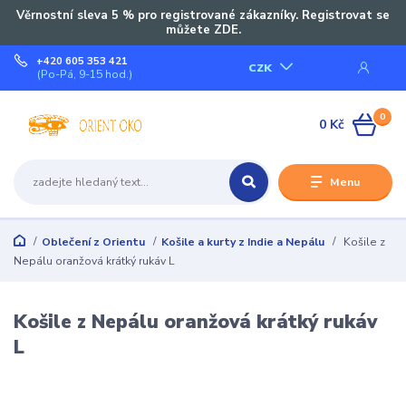
Věrnostní sleva 5 % pro registrované zákazníky. Registrovat se
můžete ZDE.
+420 605 353 421
CZK
(Po-Pá, 9-15 hod.)
0
0 Kč
Menu
Oblečení z Orientu
Košile a kurty z Indie a Nepálu
Košile z
Nepálu oranžová krátký rukáv L
Košile z Nepálu oranžová krátký rukáv
L