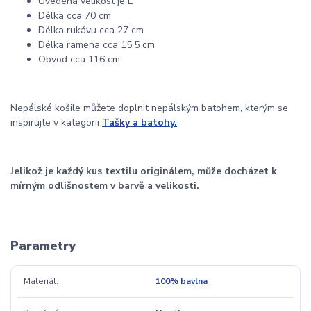
Uvedená velikost je L
Délka cca 70 cm
Délka rukávu cca 27 cm
Délka ramena cca 15,5 cm
Obvod cca 116 cm
Nepálské košile můžete doplnit nepálským batohem, kterým se
inspirujte v kategorii
Tašky a batohy.
Jelikož je každý kus textilu originálem, může docházet k
mírným odlišnostem v barvě a velikosti.
Parametry
Materiál
100% bavlna