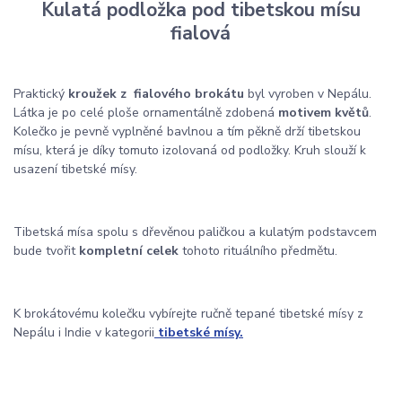
Kulatá podložka pod tibetskou mísu
fialová
Praktický
kroužek z fialového brokátu
byl vyroben v Nepálu.
Látka je po celé ploše ornamentálně zdobená
motivem květů
.
Kolečko je pevně vyplněné bavlnou a tím pěkně drží tibetskou
mísu, která je díky tomuto izolovaná od podložky. Kruh slouží k
usazení tibetské mísy.
Tibetská mísa spolu s dřevěnou paličkou a kulatým podstavcem
bude tvořit
kompletní celek
tohoto rituálního předmětu.
K brokátovému kolečku vybírejte ručně tepané tibetské mísy z
Nepálu i Indie v kategorii
tibetské mísy.