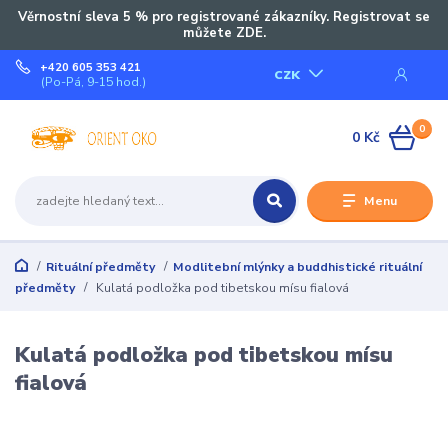
Věrnostní sleva 5 % pro registrované zákazníky. Registrovat se
můžete ZDE.
+420 605 353 421
CZK
(Po-Pá, 9-15 hod.)
0
0 Kč
Menu
Rituální předměty
Modlitební mlýnky a buddhistické rituální
předměty
Kulatá podložka pod tibetskou mísu fialová
Kulatá podložka pod tibetskou mísu
fialová