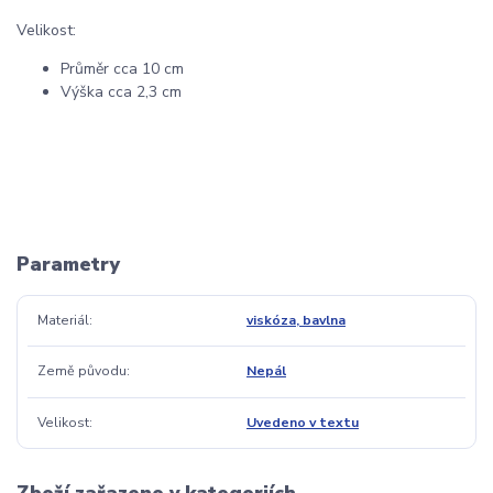
Velikost:
Průměr cca 10 cm
Výška cca 2,3 cm
Parametry
Materiál
viskóza, bavlna
Země původu
Nepál
Velikost
Uvedeno v textu