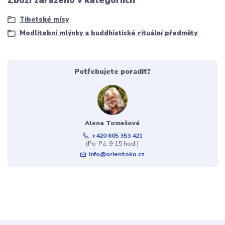
Zboží zařazeno v kategoriích
Tibetské mísy
Modlitební mlýnky a buddhistické rituální předměty
Potřebujete poradit?
Alena Tomešová
+420 605 353 421
(Po-Pá, 9-15 hod.)
info@orientoko.cz