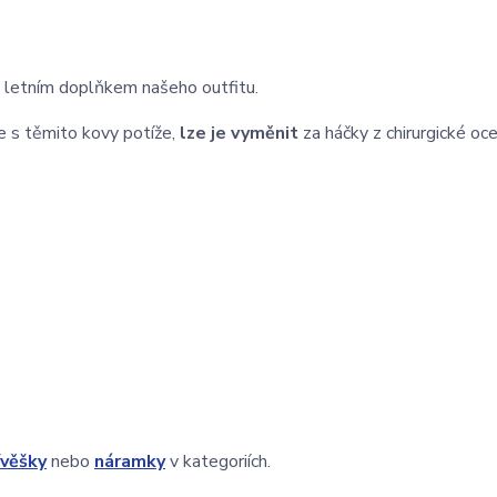
m letním doplňkem našeho outfitu.
e s těmito kovy potíže,
lze je vyměnit
za háčky z chirurgické ocel
ívěšky
nebo
náramky
v kategoriích.