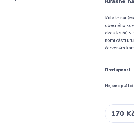
Krásné ná
Kulaté náušn
obecného kovu,
dvou kruhů v 
horní části k
červeným kam
Dostupnost
Nejsme plátc
170 K