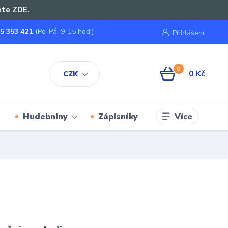
ete ZDE.
5 353 421
(Po-Pá, 9-15 hod.)
Přihlášení
0
0 Kč
CZK
Více
Hudebniny
Zápisníky