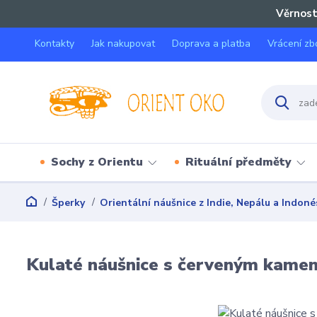
Věrnost
Kontakty
Jak nakupovat
Doprava a platba
Vrácení zb
Sochy z Orientu
Rituální předměty
Šperky
Orientální náušnice z Indie, Nepálu a Indoné
Kulaté náušnice s červeným kame