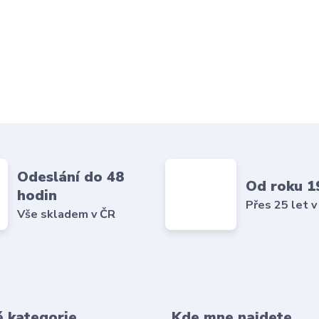
Odeslání do 48
Od roku 1
hodin
Přes 25 let v
Vše skladem v ČR
é kategorie
Kde mne najdete