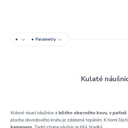
Parametry
Kulaté náušn
Krásné visací náušnice
z bílého obecného kovu, v patině
plocha obvodového kruhu je zdobená tepáním. K horní části
kamenem.
Zadní strana náušnic je bílá, hladká.