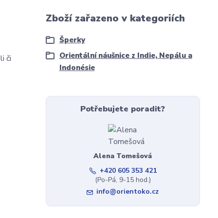
Zboží zařazeno v kategoriích
Šperky
Orientální náušnice z Indie, Nepálu a
i či
Indonésie
Potřebujete poradit?
Alena Tomešová
+420 605 353 421
(Po-Pá, 9-15 hod.)
info@orientoko.cz