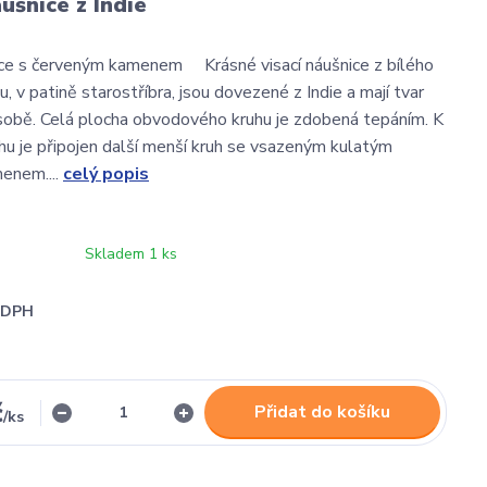
ušnice z Indie
ice s červeným kamenem Krásné visací náušnice z bílého
 v patině starostříbra, jsou dovezené z Indie a mají tvar
sobě. Celá plocha obvodového kruhu je zdobená tepáním. K
ruhu je připojen další menší kruh se vsazeným kulatým
enem....
celý popis
Skladem 1 ks
i DPH
č
Přidat do košíku
/
ks