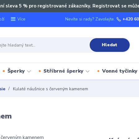
ní sleva 5 % pro registrované zákazníky. Registrovat se můž
oží
Nevíte si rady? Zavolejte.
+420 60
Více
Hledat
Šperky
Stříbrné šperky
Vonné tyčinky
sie
Kulaté náušnice s červeným kamenem
nem