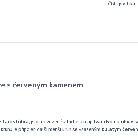
Číslo produktu:
ice s červeným kamenem
 starostříbra,
jsou dovezené
z Indie
a mají
tvar dvou kruhů v 
 kruhu je připojen další menší kruh se vsazeným
kulatým červe