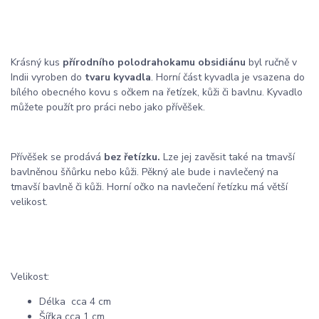
Krásný kus
přírodního polodrahokamu obsidiánu
byl ručně v
Indii vyroben do
tvaru kyvadla
. Horní část kyvadla je vsazena do
bílého obecného kovu s očkem na řetízek, kůži či bavlnu. Kyvadlo
můžete použít pro práci nebo jako přívěšek.
Přívěšek se prodává
bez řetízku.
Lze jej zavěsit také na tmavší
bavlněnou šňůrku nebo kůži. Pěkný ale bude i navlečený na
tmavší bavlně či kůži. Horní očko na navlečení řetízku má větší
velikost.
Velikost:
Délka cca 4 cm
Šířka cca 1 cm