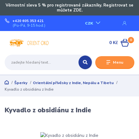
Věrnostní sleva 5 % pro registrované zákazníky. Registrovat se
můžete ZDE.
+420 605 353 421
CZK
(Po-Pá, 9-15 hod.)
0
0 Kč
Menu
Šperky
Orientální přívěsky z Indie, Nepálu a Tibetu
Kyvadlo z obsidiánu z Indie
Kyvadlo z obsidiánu z Indie