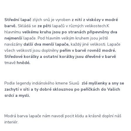
Střední lapač
zlých snů je vyroben
z nití z viskózy v modré
barvě.
Skládá se
ze pěti
lapačů v různých velikostech.
K
hlavnímu
velkému kruhu jsou po stranách připevněny dva
nejmenší
lapače. Pod hlavním velkým kruhem jsou ještě
navázány
další dva menší lapače,
každý jiné velikosti. Lapače
všech velikostí jsou doplněny
peřím v barvě rovněž modré.
Středové korálky a ostatní korálky jsou dřevěné v barvě
tmavě
hnědé.
Podle legendy indiánského kmene Siuxů
zlé myšlenky a sny se
zachytí v síti a ty dobré sklouznou po peříčkách do Vašich
srdcí a mysli.
Modrá barva lapače nám navodí pocit klidu a krásně doplní náš
interiér.