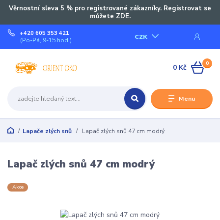
Věrnostní sleva 5 % pro registrované zákazníky. Registrovat se
můžete ZDE.
+420 605 353 421
CZK
(Po-Pá, 9-15 hod.)
0
0 Kč
Menu
Lapače zlých snů
Lapač zlých snů 47 cm modrý
Lapač zlých snů 47 cm modrý
Akce