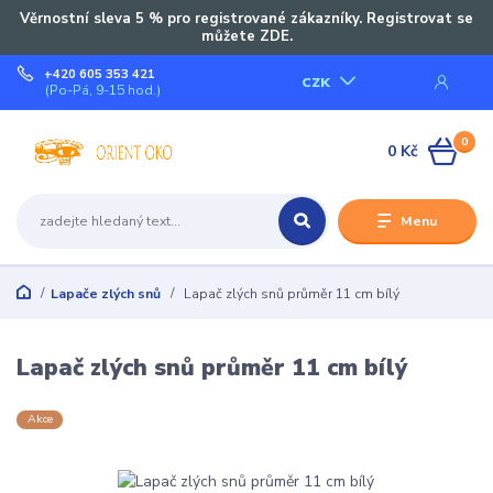
Věrnostní sleva 5 % pro registrované zákazníky. Registrovat se
můžete ZDE.
+420 605 353 421
CZK
(Po-Pá, 9-15 hod.)
0
0 Kč
Menu
Lapače zlých snů
Lapač zlých snů průměr 11 cm bílý
Lapač zlých snů průměr 11 cm bílý
Akce