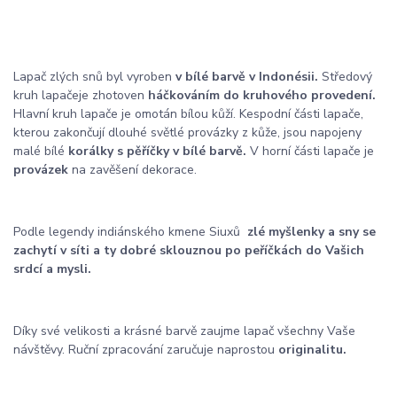
Lapač zlých snů byl vyroben
v bílé barvě v Indonésii.
Středový
kruh lapače
je zhotoven
háčkováním do kruhového provedení.
Hlavní kruh lapače je omotán bílou kůží. Ke
spodní části lapače,
kterou zakončují dlouhé světlé provázky z kůže, jsou napojeny
malé bílé
korálky s pěříčky v bílé barvě.
V horní části lapače je
provázek
na zavěšení dekorace.
Podle legendy indiánského kmene Siuxů
zlé myšlenky a sny se
zachytí v síti a ty dobré sklouznou po peříčkách do Vašich
srdcí a mysli.
Díky své velikosti a krásné barvě zaujme lapač všechny Vaše
návštěvy. Ruční zpracování zaručuje naprostou
originalitu.