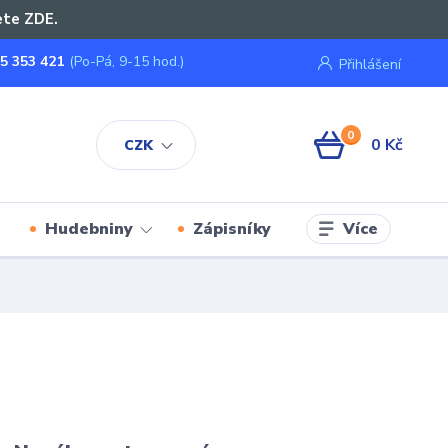
ete ZDE.
5 353 421
(Po-Pá, 9-15 hod.)
Přihlášení
0
0 Kč
CZK
Více
Hudebniny
Zápisníky