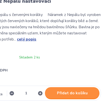
z Nepálu nastavovací
pálu s červenými korálky Náramek z Nepálu byl vyroben
tých červených korálků, které doplňují korálky bílé a černé.
y jsou navlečeny na hnědou bavlněnou šňůrku. Bavlna je po
lněna speciálním uzlem, kterým můžete nastavovat
u potřeb...
celý popis
Skladem 2 ks
i DPH
Přidat do košíku
ks