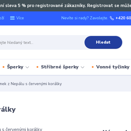
ní sleva 5 % pro registrované zákazníky. Registrovat se můž
oží
Nevíte si rady? Zavolejte.
+420 60
Více
Hledat
Šperky
Stříbrné šperky
Vonné tyčinky
ek z Nepálu s červenými korálky
rálky