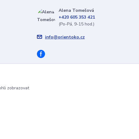
Alena Tomešová
+420 605 353 421
(Po-Pá, 9-15 hod.)
info@orientoko.cz
hli zobrazovat
Vytvořeno na
Eshop-rychle.cz