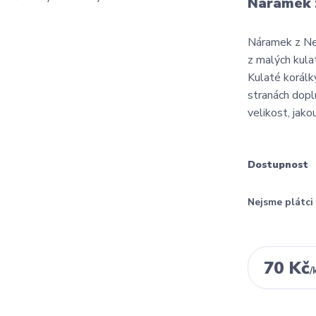
Náramek 
Náramek z Ne
z malých kula
Kulaté korálk
stranách dop
velikost, jako
Dostupnost
Nejsme plátc
70 Kč
/