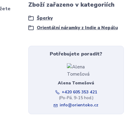
Zboží zařazeno v kategoriích
žete
Šperky
Orientální náramky z Indie a Nepálu
Potřebujete poradit?
Alena Tomešová
+420 605 353 421
(Po-Pá, 9-15 hod.)
info@orientoko.cz