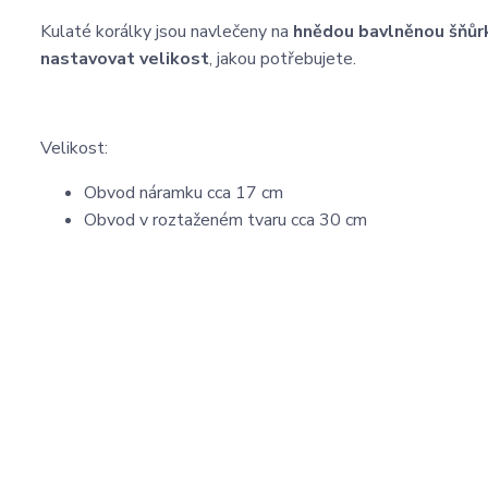
Kulaté korálky jsou navlečeny na
hnědou bavlněnou šňůr
nastavovat velikost
, jakou potřebujete.
Velikost:
Obvod náramku cca 17 cm
Obvod v roztaženém tvaru cca 30 cm