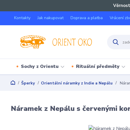
Věrnost
Kontakty
Jak nakupovat
Doprava a platba
Vrácení zb
Sochy z Orientu
Rituální předměty
Šperky
Orientální náramky z Indie a Nepálu
Náram
Náramek z Nepálu s červenými ko