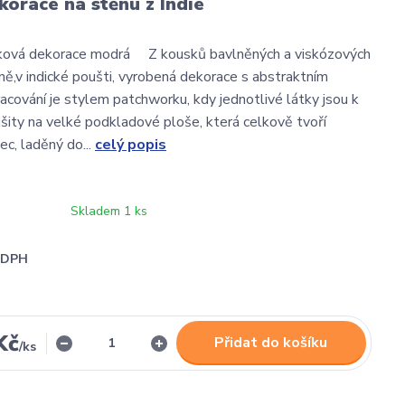
orace na stěnu z Indie
ková dekorace modrá Z kousků bavlněných a viskózových
čně,v indické poušti, vyrobená dekorace s abstraktním
cování je stylem patchworku, kdy jednotlivé látky jsou k
išity na velké podkladové ploše, která celkově tvoří
ec, laděný do...
celý popis
Skladem 1 ks
i DPH
Kč
Přidat do košíku
/
ks