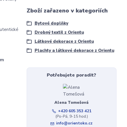
Zboží zařazeno v kategoriích
Bytové doplňky
autentické
Drobný textil z Orientu
Látkové dekorace z Orientu
Plachty a látkové dekorace z Orientu
ým
Potřebujete poradit?
Alena Tomešová
+420 605 353 421
(Po-Pá, 9-15 hod.)
info@orientoko.cz