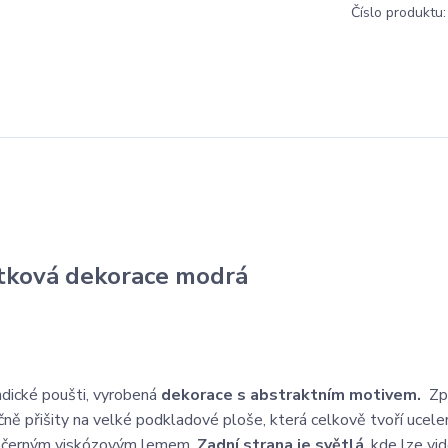
Číslo produktu:
tková dekorace modrá
indické poušti, vyrobená
dekorace s abstraktním motivem.
Zp
učně přišity na velké podkladové ploše, která celkově tvoří ucele
o černým viskózovým lemem.
Zadní strana je světlá
, kde lze vi