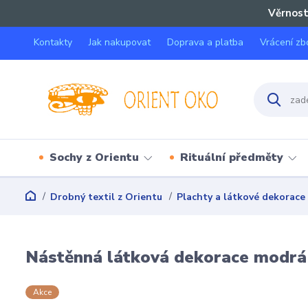
Věrnost
Kontakty
Jak nakupovat
Doprava a platba
Vrácení zb
Sochy z Orientu
Rituální předměty
Drobný textil z Orientu
Plachty a látkové dekorace
Nástěnná látková dekorace modrá
Akce