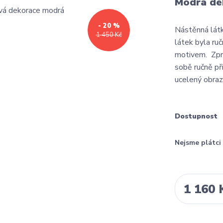
Modrá dek
- 20 %
Nástěnná lát
1 450 Kč
látek byla ru
motivem. Zpra
sobě ručně př
ucelený obraz
Dostupnost
Nejsme plátc
1 160 