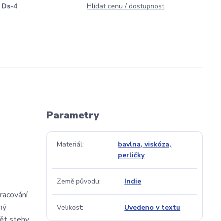
Ds-4
Hlídat cenu / dostupnost
Parametry
Materiál
bavlna, viskóza,
perličky
Země původu
Indie
racování
ný
Velikost
Uvedeno v textu
dět stehy