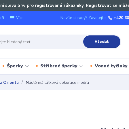
ní sleva 5 % pro registrované zákazníky. Registrovat se můž
oží
Nevíte si rady? Zavolejte.
+420 60
Více
Hledat
Šperky
Stříbrné šperky
Vonné tyčinky
 z Orientu
Nástěnná látková dekorace modrá