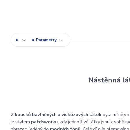
Parametry
Nástěnná lá
Z kousků bavlněných a viskózových látek
byla ručně,v 
je stylem
patchworku
, kdy jednotlivé látky jsou k sobě r
obrazec, laděný do
modrých tónů.
Celé dílo je olemován