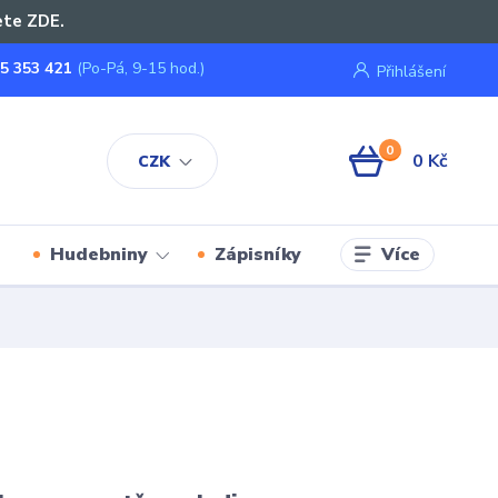
ete ZDE.
5 353 421
(Po-Pá, 9-15 hod.)
Přihlášení
0
0 Kč
CZK
Více
Hudebniny
Zápisníky