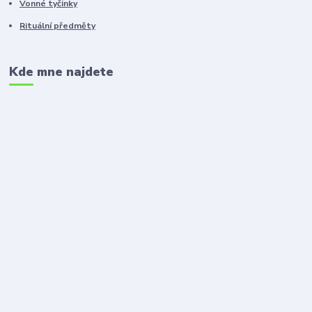
Vonné tyčinky
Rituální předměty
Kde mne najdete