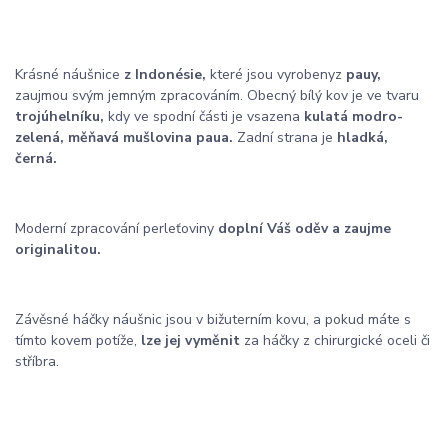
Krásné náušnice
z Indonésie,
které jsou vyrobeny
z
pauy,
zaujmou svým jemným zpracováním. Obecný bílý kov je ve tvaru
trojúhelníku,
kdy ve spodní části je vsazena
kulatá modro-
zelená, měňavá mušlovina paua.
Zadní strana je
hladká,
černá.
Moderní zpracování perleťoviny
doplní Váš oděv a zaujme
originalitou.
Závěsné háčky náušnic jsou v bižuterním kovu, a pokud máte s
tímto kovem potíže,
lze jej vyměnit
za háčky z chirurgické oceli či
stříbra.