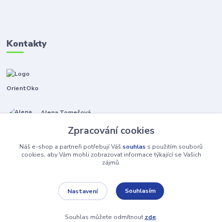
Kontakty
OrientOko
Alena Tomešová
+420 605 353 421
Zpracování cookies
(Po-Pá, 9-15 hod.)
Náš e-shop a partneři potřebují Váš
souhlas
s použitím souborů
info@orientoko.cz
cookies, aby Vám mohli zobrazovat informace týkající se Vašich
zájmů.
Souhlasím
Nastavení
Souhlas můžete odmítnout
zde
.
Vytvořeno na
Eshop-rychle.cz