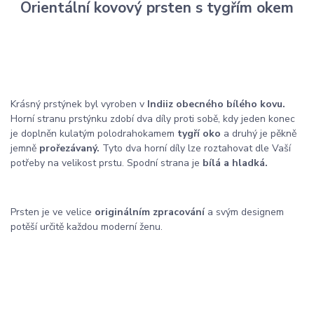
Orientální kovový prsten s tygřím okem
Krásný prstýnek byl vyroben v
Indii
z obecného bílého kovu.
Horní stranu prstýnku zdobí dva díly proti sobě, kdy jeden konec
je doplněn kulatým polodrahokamem
tygří oko
a druhý je pěkně
jemně
prořezávaný.
Tyto dva horní díly lze roztahovat dle Vaší
potřeby na velikost prstu. Spodní strana je
bílá a hladká.
Prsten je ve velice
originálním zpracování
a svým designem
potěší určitě každou moderní ženu.