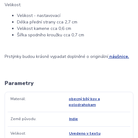
Velikost:
Velikost - nastavovací
Délka přední strany cca 2,7 cm
Velikost kamene cca 0,6 cm
Šířka spodního kroužku cca 0,7 cm
Prstýnky budou krásně vypadat doplněné o originální
náušnice.
Parametry
Materiál
obecný bílý kov a
polodrahokam
Země původu
Indie
Velikost
Uvedeno v textu