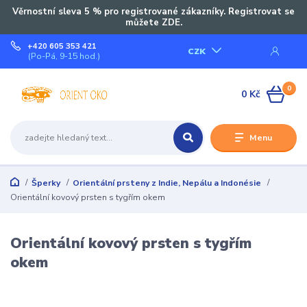
Věrnostní sleva 5 % pro registrované zákazníky. Registrovat se
můžete ZDE.
+420 605 353 421
CZK
(Po-Pá, 9-15 hod.)
0
0 Kč
Menu
Šperky
Orientální prsteny z Indie, Nepálu a Indonésie
Orientální kovový prsten s tygřím okem
Orientální kovový prsten s tygřím
okem