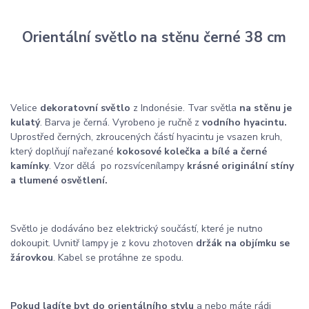
Orientální světlo na stěnu černé 38 cm
Velice
dekoratovní světlo
z Indonésie. Tvar světla
na stěnu je
kulatý
. Barva je černá. Vyrobeno je ručně z
vodního hyacintu.
Uprostřed černých, zkroucených částí hyacintu je vsazen kruh,
který doplňují nařezané
kokosové kolečka a bílé a černé
kamínky
. Vzor dělá po rozsvícení
lampy
krásné originální stíny
a tlumené osvětlení.
Světlo je dodáváno bez elektrický součástí, které je nutno
dokoupit. Uvnitř lampy je z kovu zhotoven
držák na objímku se
žárovkou
. Kabel se protáhne ze spodu.
Pokud ladíte byt do orientálního stylu
a nebo máte rádi