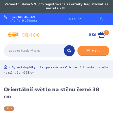
Věrnostní sleva 5 % pro registrované zákazníky. Registrovat se
můžete ZDE.
+420 605 353 421
CZK
(Po-Pá, 9-15 hod.)
0
0 Kč
Menu
Bytové doplňky
Lampy a svícny z Orientu
Orientálníí světlo
na stěnu černé 38 cm
Orientálníí světlo na stěnu černé 38
cm
Akce