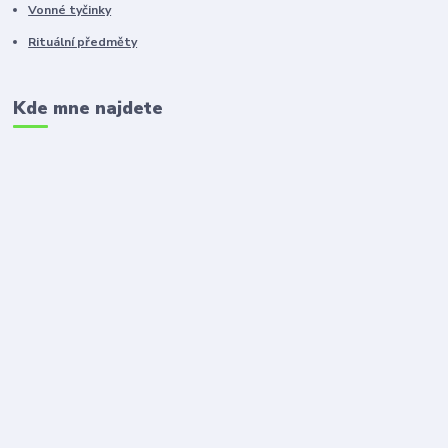
Vonné tyčinky
Rituální předměty
Kde mne najdete