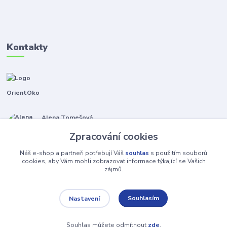
Kontakty
OrientOko
Alena Tomešová
+420 605 353 421
Zpracování cookies
(Po-Pá, 9-15 hod.)
Náš e-shop a partneři potřebují Váš
souhlas
s použitím souborů
info@orientoko.cz
cookies, aby Vám mohli zobrazovat informace týkající se Vašich
zájmů.
Souhlasím
Nastavení
Souhlas můžete odmítnout
zde
.