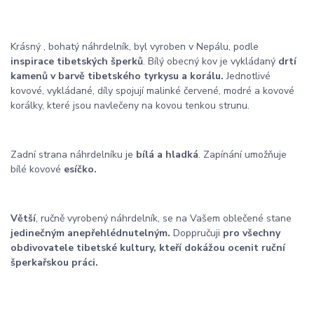
Krásný , bohatý náhrdelník, byl vyroben v Nepálu, podle
inspirace tibetských šperků
. Bílý obecný kov je vykládaný
drtí
kamenů v barvě tibetského tyrkysu a korálu.
Jednotlivé
kovové, vykládané, díly spojují malinké červené, modré a kovové
korálky, které jsou navlečeny na kovou tenkou strunu.
Zadní strana náhrdelníku je
bílá a hladká
. Zapínání umožňuje
bílé kovové
esíčko.
Větší
, ručně vyrobený náhrdelník, se na Vašem oblečené stane
jedinečným a
nepřehlédnutelným.
Doppručuji
pro všechny
obdivovatele tibetské kultury, kteří dokážou ocenit ruční
šperkařskou práci.