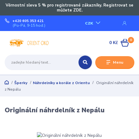
Věrnostní sleva 5 % pro registrované zákazníky. Registrovat se
můžete ZDE.
+420 605 353 421
CZK
(Po-Pá, 9-15 hod.)
0
0 Kč
Menu
Šperky
Náhrdelníky a korále z Orientu
Originální náhrdelník
z Nepálu
Originální náhrdelník z Nepálu