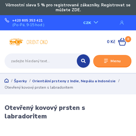
Věrnostní sleva 5 % pro registrované zákazníky. Registrovat se
můžete ZDE.
+420 605 353 421
CZK
(Po-Pá, 9-15 hod.)
0
0 Kč
Menu
Šperky
Orientální prsteny z Indie, Nepálu a Indonésie
Otevřený kovový prsten s labradoritem
Otevřený kovový prsten s
labradoritem