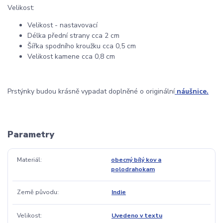
Velikost:
Velikost - nastavovací
Délka přední strany cca 2 cm
Šířka spodního kroužku cca 0,5 cm
Velikost kamene cca 0,8 cm
Prstýnky budou krásně vypadat doplněné o originální
náušnice.
Parametry
Materiál
obecný bílý kov a
polodrahokam
Země původu
Indie
Velikost
Uvedeno v textu