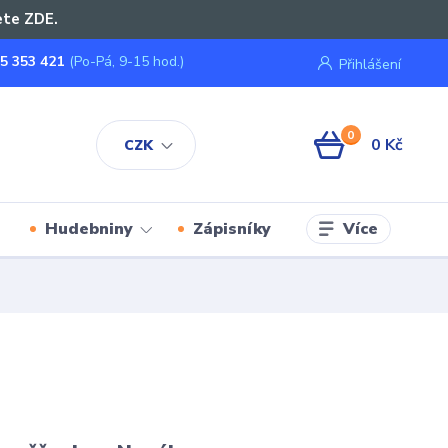
ete ZDE.
5 353 421
(Po-Pá, 9-15 hod.)
Přihlášení
0
0 Kč
CZK
Více
Hudebniny
Zápisníky