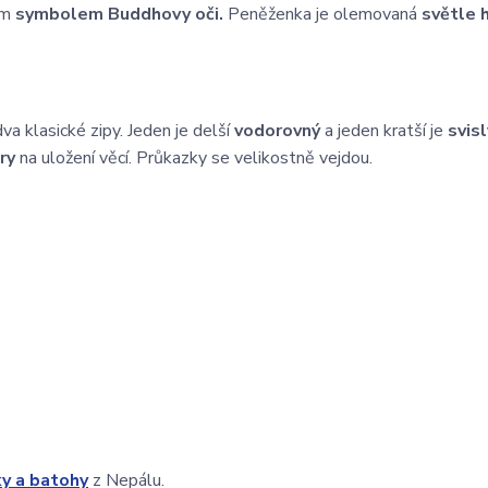
ým
symbolem Buddhovy oči.
Peněženka je olemovaná
světle 
a klasické zipy. Jeden je delší
vodorovný
a jeden kratší je
svisl
ory
na uložení věcí. Průkazky se velikostně vejdou.
ky a batohy
z Nepálu.