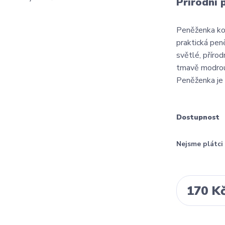
Přírodní 
Peněženka ko
praktická pen
světlé, přírod
tmavě modrou
Peněženka je 
Dostupnost
Nejsme plátc
170 K