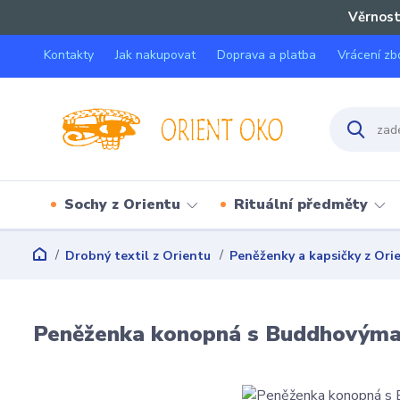
Věrnost
Kontakty
Jak nakupovat
Doprava a platba
Vrácení zb
Sochy z Orientu
Rituální předměty
Drobný textil z Orientu
Peněženky a kapsičky z Ori
Peněženka konopná s Buddhovýma