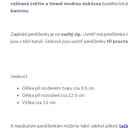
vyšívaná světle a tmavě modrou viskózou
buddhistick
bavlnou.
Zapínání peněženky je na
suchý zip.
Uvnitř má peněženka dv
jsou v bílé barvě. Celkově jsou uvnitř peněženky
tři prost
Velikost:
Délka při složeném tvaru cca 9,5 cm
Délka při rozložení cca 22,5 cm
Výška cca 12 cm
K nepálským peněženkám můžete také vybírat pěkné
taš