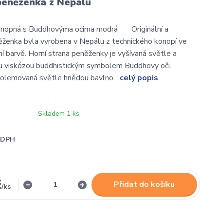
peněženka z Nepálu
nopná s Buddhovýma očima modrá Originální a
ěženka byla vyrobena v Nepálu z technického konopí ve
ní barvě. Horní strana peněženky je vyšívaná světle a
 viskózou buddhistickým symbolem Buddhovy oči.
olemovaná světle hnědou bavlno...
celý popis
Skladem 1 ks
i DPH
č
Přidat do košíku
/
ks