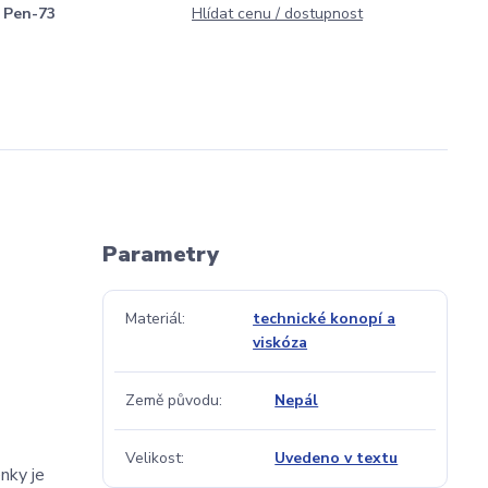
Pen-73
Hlídat cenu / dostupnost
Parametry
Materiál
technické konopí a
viskóza
Země původu
Nepál
Velikost
Uvedeno v textu
nky je