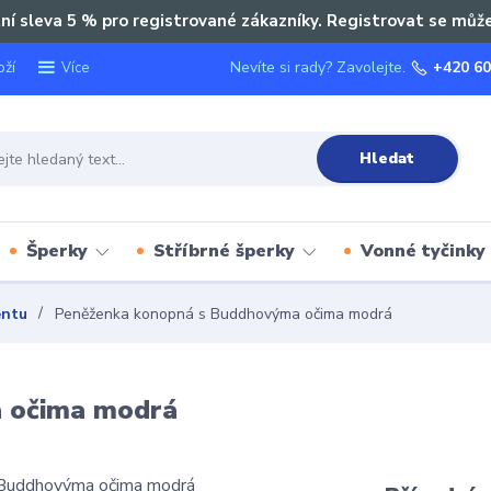
ní sleva 5 % pro registrované zákazníky. Registrovat se můž
oží
Nevíte si rady? Zavolejte.
+420 60
Více
Hledat
Šperky
Stříbrné šperky
Vonné tyčinky
entu
Peněženka konopná s Buddhovýma očima modrá
 očima modrá