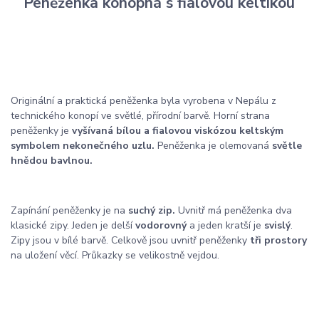
Peněženka konopná s fialovou keltikou
Originální a praktická peněženka byla vyrobena v Nepálu z
technického konopí ve světlé, přírodní barvě. Horní strana
peněženky je
vyšívaná bílou a fialovou viskózou
keltským
symbolem nekonečného uzlu.
Peněženka je olemovaná
světle
hnědou bavlnou.
Zapínání peněženky je na
suchý zip.
Uvnitř má peněženka dva
klasické zipy. Jeden je delší
vodorovný
a jeden kratší je
svislý
.
Zipy jsou v bílé barvě. Celkově jsou uvnitř peněženky
tři prostory
na uložení věcí. Průkazky se velikostně vejdou.