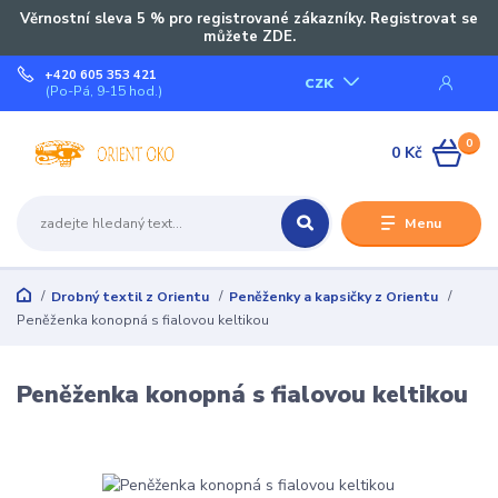
Věrnostní sleva 5 % pro registrované zákazníky. Registrovat se
můžete ZDE.
+420 605 353 421
CZK
(Po-Pá, 9-15 hod.)
0
0 Kč
Menu
Drobný textil z Orientu
Peněženky a kapsičky z Orientu
Peněženka konopná s fialovou keltikou
Peněženka konopná s fialovou keltikou