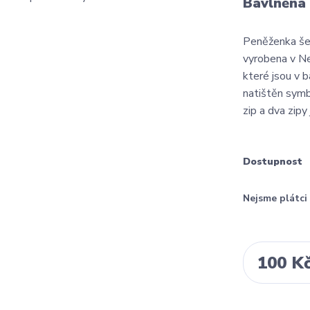
Bavlněná 
Peněženka še
vyrobena v Ne
které jsou v 
natištěn symb
zip a dva zipy 
Dostupnost
Nejsme plátc
100 K