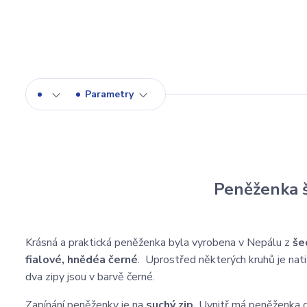
Parametry
Peněženka š
Krásná a praktická peněženka byla vyrobena v Nepálu z
šed
fialové, hnědé
a černé
. Uprostřed některých kruhů je nat
dva zipy jsou v barvě černé.
Zapínání peněženky je na
suchý zip.
Uvnitř má peněženka dv