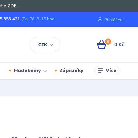
ete ZDE.
5 353 421
(Po-Pá, 9-15 hod.)
Přihlášení
0
0 Kč
CZK
Více
Hudebniny
Zápisníky