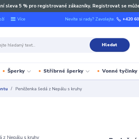
ní sleva 5 % pro registrované zákazníky. Registrovat se můž
oží
Nevíte si rady? Zavolejte.
+420 60
Více
Hledat
Šperky
Stříbrné šperky
Vonné tyčinky
entu
Peněženka šedá z Nepálu s kruhy