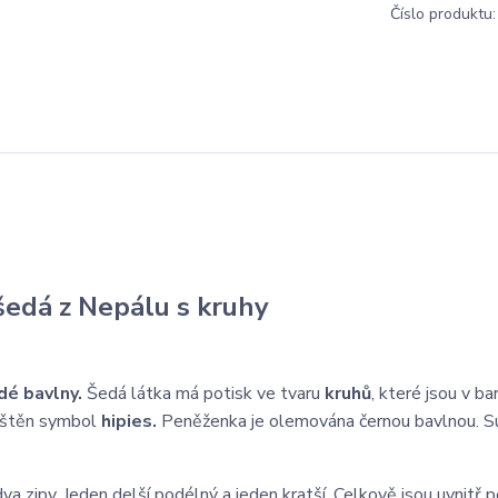
Číslo produktu:
edá z Nepálu s kruhy
é bavlny.
Šedá látka má potisk ve tvaru
kruhů
, které jsou v ba
ištěn symbol
hipies.
Peněženka je olemována černou bavlnou. Su
a zipy. Jeden delší podélný a jeden kratší. Celkově jsou uvnitř