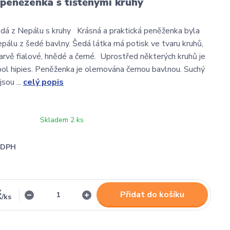
peněženka s tištěnými kruhy
dá z Nepálu s kruhy Krásná a praktická peněženka byla
pálu z šedé bavlny. Šedá látka má potisk ve tvaru kruhů,
barvě fialové, hnědé a černé. Uprostřed některých kruhů je
ol hipies. Peněženka je olemována černou bavlnou. Suchý
jsou ...
celý popis
Skladem 2 ks
i DPH
č
Přidat do košíku
/
ks