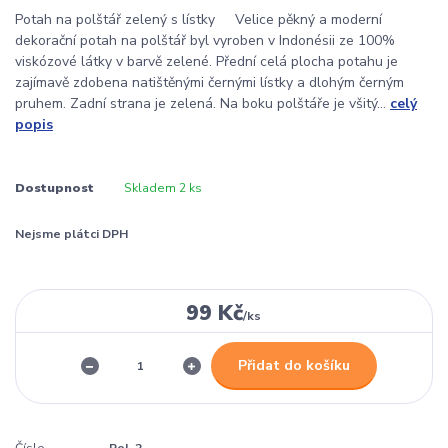
Potah na polštář zelený s lístky Velice pěkný a moderní
dekorační potah na polštář byl vyroben v Indonésii ze 100%
viskózové látky v barvě zelené. Přední celá plocha potahu je
zajímavě zdobena natištěnými černými lístky a dlohým černým
pruhem. Zadní strana je zelená. Na boku polštáře je všitý...
celý
popis
Dostupnost
Skladem 2 ks
Nejsme plátci DPH
99 Kč
/
ks
Přidat do košíku