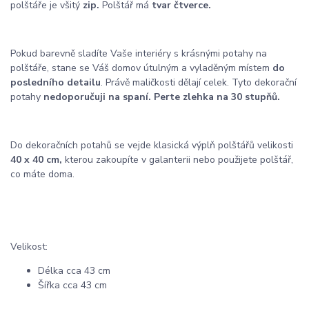
polštáře je všitý
zip.
Polštář má
tvar čtverce.
Pokud barevně sladíte Vaše interiéry s krásnými potahy na
polštáře, stane se Váš domov útulným a vyladěným místem
do
posledního detailu
. Právě maličkosti dělají celek. Tyto dekorační
potahy
nedoporučuji na spaní. Perte zlehka na 30 stupňů.
Do dekoračních potahů se vejde klasická výplň polštářů velikosti
40 x 40 cm,
kterou zakoupíte v galanterii nebo použijete polštář,
co máte doma.
Velikost:
Délka cca 43 cm
Šířka cca 43 cm