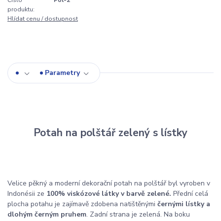
Číslo
Pol-2
produktu:
Hlídat cenu / dostupnost
Parametry
Potah na polštář zelený s lístky
Velice pěkný a moderní dekorační potah na polštář byl vyroben v
Indonésii ze
100% viskózové látky v barvě zelené.
Přední celá
plocha potahu je zajímavě zdobena natištěnými
černými lístky a
dlohým černým pruhem
. Zadní strana je zelená. Na boku