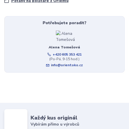
Potahy na polštáře z Orientu
Potřebujete poradit?
Alena Tomešová
+420 605 353 421
(Po-Pá, 9-15 hod.)
info@orientoko.cz
Každý kus originál
Vybírám přímo u výrobců