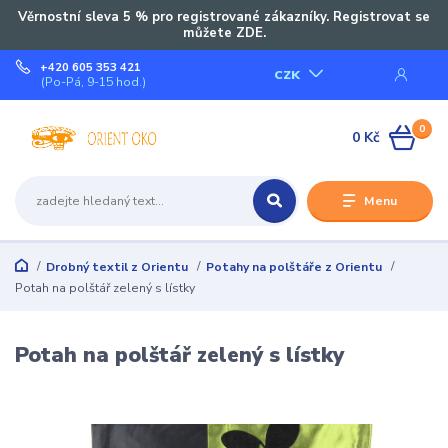
Věrnostní sleva 5 % pro registrované zákazníky. Registrovat se
můžete ZDE.
+420 605 353 421
CZK
(Po-Pá, 9-15 hod.)
0
0 Kč
Menu
Drobný textil z Orientu
Potahy na polštáře z Orientu
Potah na polštář zelený s lístky
Potah na polštář zelený s lístky