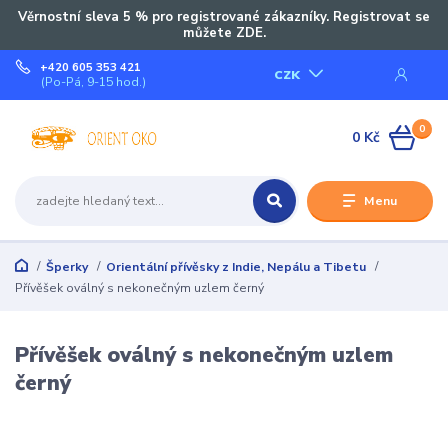
Věrnostní sleva 5 % pro registrované zákazníky. Registrovat se
můžete ZDE.
+420 605 353 421
CZK
(Po-Pá, 9-15 hod.)
0
0 Kč
Menu
Šperky
Orientální přívěsky z Indie, Nepálu a Tibetu
Přívěšek oválný s nekonečným uzlem černý
Přívěšek oválný s nekonečným uzlem
černý