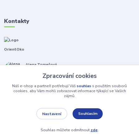
Kontakty
OrientOko
Alena Tomešová
+420 605 353 421
Zpracování cookies
(Po-Pá, 9-15 hod.)
Náš e-shop a partneři potřebují Váš
souhlas
s použitím souborů
info@orientoko.cz
cookies, aby Vám mohli zobrazovat informace týkající se Vašich
zájmů.
Souhlasím
Nastavení
Souhlas můžete odmítnout
zde
.
Vytvořeno na
Eshop-rychle.cz