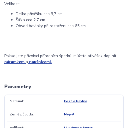
Velikost:
Délka přívěšku cca 3,7 cm
Šířka cca 2,7 cm
Obvod bavlnky při roztažení cca 65 cm
Pokud jste příznivci přírodních šperků, můžete přívěšek doplnit
náramkem
a
naušnicemi.
Parametry
Materiál
kost a bavlna
Země původu
Nepál
Velikost
Uvedeno v textu