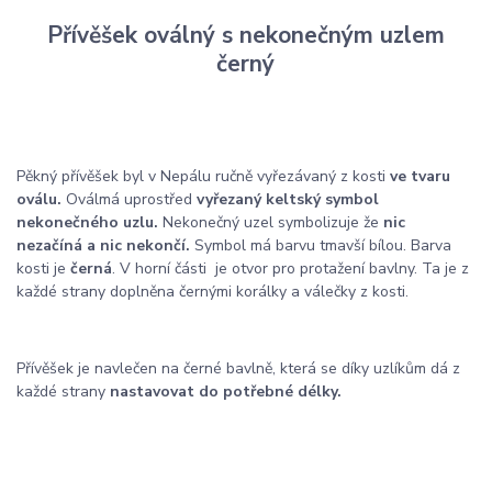
Přívěšek oválný s nekonečným uzlem
černý
Pěkný přívěšek byl v Nepálu ručně vyřezávaný z kosti
ve tvaru
oválu.
Ovál
má uprostřed
vyřezaný keltský symbol
nekonečného uzlu.
Nekonečný uzel symbolizuje že
nic
nezačíná a nic nekončí.
Symbol má barvu tmavší bílou. Barva
kosti je
černá
. V horní části je otvor pro protažení bavlny. Ta je z
každé strany doplněna černými korálky a válečky z kosti.
Přívěšek je navlečen na černé bavlně, která se díky uzlíkům dá z
každé strany
nastavovat do potřebné délky.