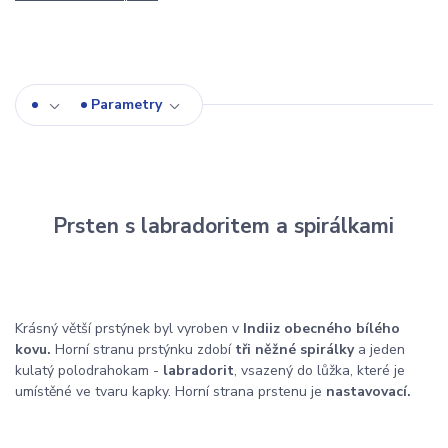
Parametry
Prsten s labradoritem a spirálkami
Krásný větší prstýnek byl vyroben v
Indii
z obecného bílého
kovu.
Horní stranu prstýnku zdobí
tři něžné spirálky
a jeden
kulatý polodrahokam -
labradorit
, vsazený do lůžka, které je
umístěné ve tvaru kapky. Horní strana prstenu je
nastavovací.