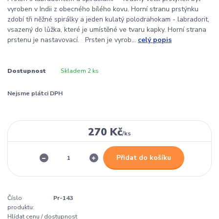
vyroben v Indii z obecného bílého kovu. Horní stranu prstýnku
zdobí tři něžné spirálky a jeden kulatý polodrahokam - labradorit,
vsazený do lůžka, které je umístěné ve tvaru kapky. Horní strana
prstenu je nastavovací. Prsten je vyrob...
celý popis
Dostupnost
Skladem 2 ks
Nejsme plátci DPH
270 Kč
/
ks
Přidat do košíku
Číslo
Pr-143
produktu:
Hlídat cenu / dostupnost