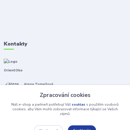
Kontakty
OrientOko
Alena Tomešová
+420 605 353 421
Zpracování cookies
(Po-Pá, 9-15 hod.)
Náš e-shop a partneři potřebují Váš
souhlas
s použitím souborů
info@orientoko.cz
cookies, aby Vám mohli zobrazovat informace týkající se Vašich
zájmů.