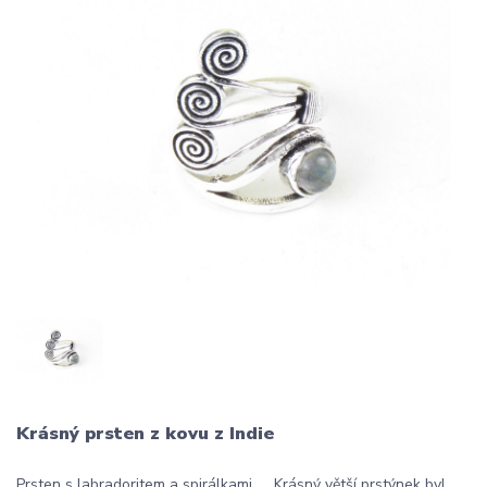
Krásný prsten z kovu z Indie
Prsten s labradoritem a spirálkami Krásný větší prstýnek byl