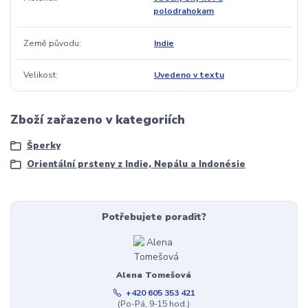
polodrahokam
Země původu
Indie
Velikost
Uvedeno v textu
Zboží zařazeno v kategoriích
Šperky
Orientální prsteny z Indie, Nepálu a Indonésie
Potřebujete poradit?
Alena Tomešová
+420 605 353 421
(Po-Pá, 9-15 hod.)