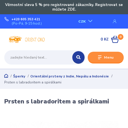
Věrnostní sleva 5 % pro registrované zákazníky. Registrovat se
můžete ZDE.
+420 605 353 421
CZK
(Po-Pá, 9-15 hod.)
0
0 Kč
Menu
Šperky
Orientální prsteny z Indie, Nepálu a Indonésie
Prsten s labradoritem a spirálkami
Prsten s labradoritem a spirálkami