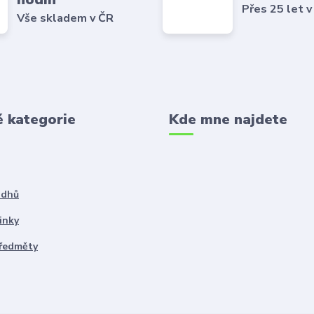
Přes 25 let v
Vše skladem v ČR
é kategorie
Kde mne najdete
ddhů
inky
předměty