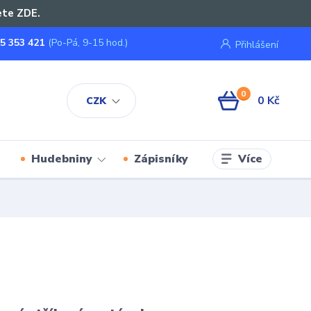
ete ZDE.
5 353 421
(Po-Pá, 9-15 hod.)
Přihlášení
0
0 Kč
CZK
Více
Hudebniny
Zápisníky