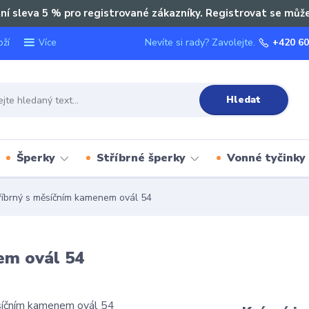
ní sleva 5 % pro registrované zákazníky. Registrovat se můž
oží
Nevíte si rady? Zavolejte.
+420 60
Více
Hledat
Šperky
Stříbrné šperky
Vonné tyčinky
říbrný s měsíčním kamenem ovál 54
em ovál 54