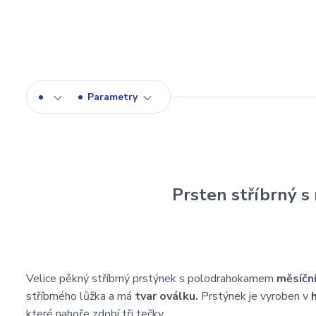
Parametry
Prsten stříbrný 
Velice pěkný stříbrný prstýnek s polodrahokamem
měsíčn
stříbrného lůžka a má
tvar oválku.
Prstýnek je vyroben v
které nahoře zdobí tři tečky.