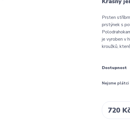
Krásný je
Prsten stříb
prstýnek s po
Polodrahokam 
je vyroben v 
kroužků, které
Dostupnost
Nejsme plátc
720 K