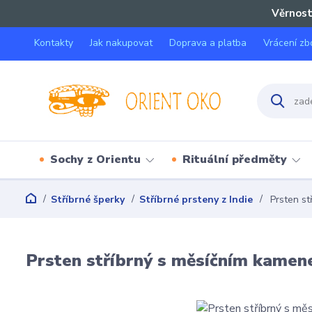
Věrnost
Kontakty
Jak nakupovat
Doprava a platba
Vrácení zb
Sochy z Orientu
Rituální předměty
Stříbrné šperky
Stříbrné prsteny z Indie
Prsten st
Prsten stříbrný s měsíčním kamen