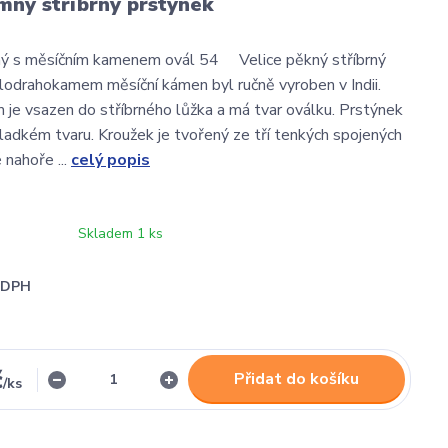
mný stříbrný prstýnek
rný s měsíčním kamenem ovál 54 Velice pěkný stříbrný
lodrahokamem měsíční kámen byl ručně vyroben v Indii.
je vsazen do stříbrného lůžka a má tvar oválku. Prstýnek
hladkém tvaru. Kroužek je tvořený ze tří tenkých spojených
 nahoře ...
celý popis
Skladem 1 ks
i DPH
č
Přidat do košíku
/
ks