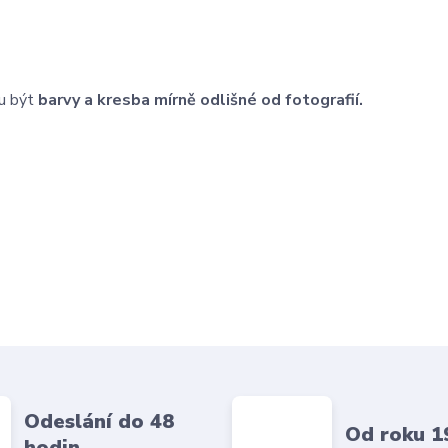
u být
barvy a kresba mírně odlišné od fotografií.
Odeslání do 48
Od roku 1
hodin