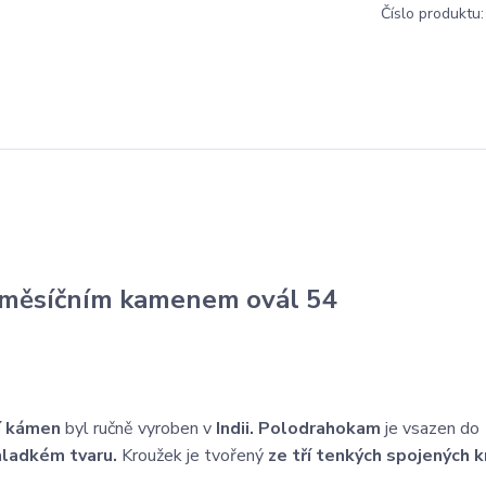
Číslo produktu:
s měsíčním kamenem ovál 54
í kámen
byl ručně vyroben v
Indii. Polodrahokam
je vsazen do
hladkém tvaru.
Kroužek je tvořený
ze tří tenkých spojených 