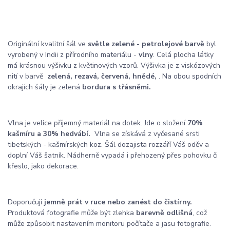
Originální kvalitní šál ve
světle zelené - petrolejové barvě
byl
vyrobený v Indii z přírodního materiálu -
vlny
. Celá plocha látky
má krásnou výšivku z květinových vzorů. Výšivka je z viskózových
nití v barvě
zelená, rezavá, červená, hnědé,
. Na obou spodních
okrajích šály je zelená
bordura s třásněmi.
Vlna je velice příjemný materiál na dotek. Jde o složení
70%
kašmíru a 30% hedvábí.
Vlna se získává z vyčesané srsti
tibetských - kašmírských koz. Šál dozajista rozzáří Váš oděv a
doplní Váš šatník. Nádherně vypadá i přehozený přes pohovku či
křeslo, jako dekorace.
Doporučuji
jemně prát v ruce nebo zanést do čistírny.
Produktová fotografie může být zlehka
barevně odlišná
, což
může způsobit nastavením monitoru počítače a jasu fotografie.