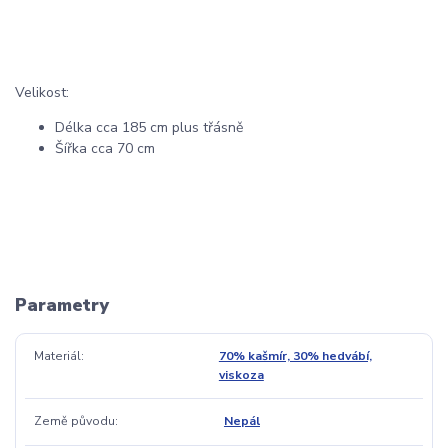
Velikost:
Délka cca 185 cm plus třásně
Šířka cca 70 cm
Parametry
Materiál
70% kašmír, 30% hedvábí,
viskoza
Země původu
Nepál