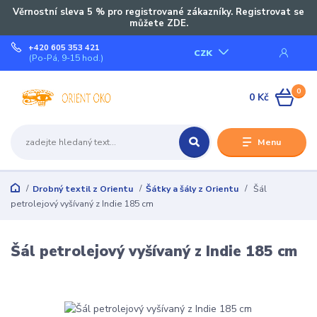
Věrnostní sleva 5 % pro registrované zákazníky. Registrovat se
můžete ZDE.
+420 605 353 421
CZK
(Po-Pá, 9-15 hod.)
0
0 Kč
Menu
Drobný textil z Orientu
Šátky a šály z Orientu
Šál
petrolejový vyšívaný z Indie 185 cm
Šál petrolejový vyšívaný z Indie 185 cm