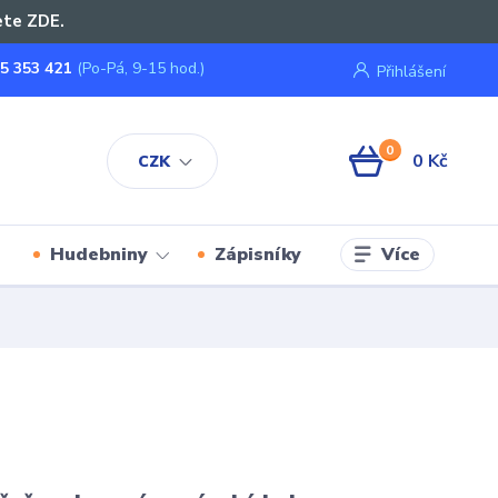
ete ZDE.
5 353 421
(Po-Pá, 9-15 hod.)
Přihlášení
0
0 Kč
CZK
Více
Hudebniny
Zápisníky