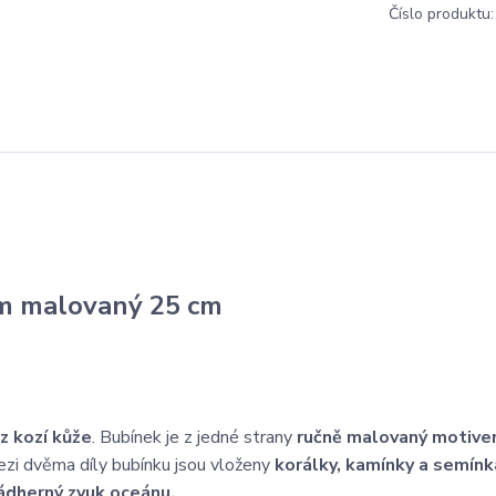
Číslo produktu:
m malovaný 25 cm
 z kozí kůže
. Bubínek je z jedné strany
ručně malovaný motive
ezi dvěma díly bubínku jsou vloženy
korálky, kamínky a semínk
ádherný zvuk oceánu.