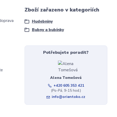
Zboží zařazeno v kategoriích
 doprava
Hudebniny
Bubny a bubínky
Potřebujete poradit?
že
Alena Tomešová
+420 605 353 421
(Po-Pá, 9-15 hod.)
info@orientoko.cz