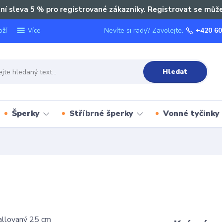
ní sleva 5 % pro registrované zákazníky. Registrovat se můž
oží
Nevíte si rady? Zavolejte.
+420 60
Více
Hledat
Šperky
Stříbrné šperky
Vonné tyčinky