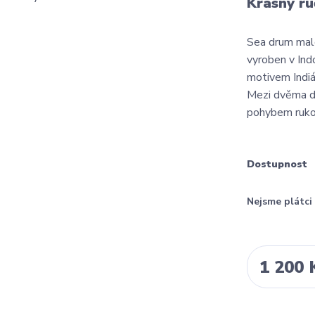
Krásný r
Sea drum mal
vyroben v Ind
motivem Indiá
Mezi dvěma dí
pohybem rukou
Dostupnost
Nejsme plátc
1 200 