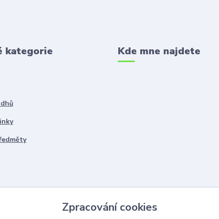
é kategorie
Kde mne najdete
ddhů
inky
předměty
Zpracování cookies