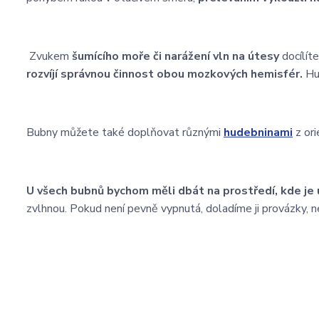
Zvukem
šumícího moře či narážení vln na útesy
docílít
rozvíjí správnou činnost obou mozkových hemisfér.
Hud
Bubny můžete také doplňovat různými
hudebninami
z ori
U všech bubnů bychom měli dbát na prostředí, kde j
zvlhnou. Pokud není pevně vypnutá, doladíme ji provázky, n