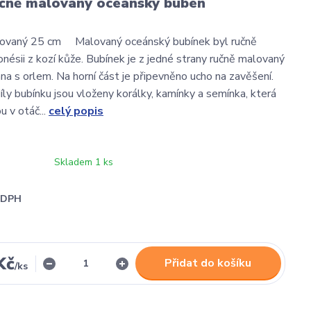
učně malovaný oceánský buben
ovaný 25 cm Malovaný oceánský bubínek byl ručně
onésii z kozí kůže. Bubínek je z jedné strany ručně malovaný
na s orlem. Na horní část je připevněno ucho na zavěšení.
ly bubínku jsou vloženy korálky, kamínky a semínka, která
 v otáč...
celý popis
Skladem 1 ks
i DPH
Kč
Přidat do košíku
/
ks