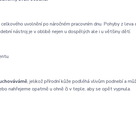
e celkového uvolnění po náročném pracovním dnu. Pohyby z leva
ební nástroj je v oblibě nejen u dospělých ale i u většiny dětí.
entu.
e uchovávámě
, jelikož přírodní kůže podléhá vlivům podnebí a mů
ebo nahřejeme opatrně u ohně či v teple, aby se opět vypnula.