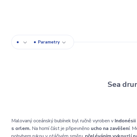
Parametry
Sea dru
Malovaný oceánský bubínek byl ručně vyroben v
Indonésii
s orlem.
Na horní část je připevněno
ucho na zavěšení
. M
pohybem rukou v otáčivém směru,
přeléváním vykouzlí n