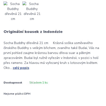
Originální kousek z Indonézie
Socha Buddhy dřevěná 21 cm Krásná soška usměvavého
čínského Buddhy s velkým břichem, zvaného také Budai, Vás na
první pohled zaujme krásnou barvou dřeva suar a pěkným
zpracováním. Budai byl ručně vyřezán v Indonésii, v pozici s holí
přes rameno. Za hlavou má vyřezaný kruh s lotosovým květem.
Oko...
celý popis
Dostupnost
Skladem 1 ks
Nejsme plátci DPH