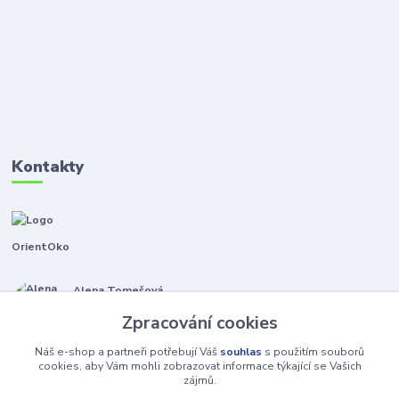
Kontakty
OrientOko
Alena Tomešová
+420 605 353 421
Zpracování cookies
(Po-Pá, 9-15 hod.)
Náš e-shop a partneři potřebují Váš
souhlas
s použitím souborů
info@orientoko.cz
cookies, aby Vám mohli zobrazovat informace týkající se Vašich
zájmů.