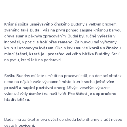
Krásná soška
usměvavého
čínského Buddhy s velkým břichem,
zvaného také
Budai
, Vás na první pohled zaujme krásnou barvou
dřeva
suar
a pěkným zpracováním. Budai byl
ručně vyřezán
v
Indonésii, v pozici
s holí přes rameno
. Za hlavou má vyřezaný
kruh s lotosovým květem
. Okolo krku mu visí
korále s čínskou
mincí štěstí, která je uprostřed velkého bříška Buddhy.
Stojí
na pytlu, který leží na podstavci.
Sošku Buddhy můžete umístit na pracovní stůl, na domácí oltářek
nebo na nějaké vaše významné místo, které socha
ještě více
prozáří a naplní pozitivní energií.
Svým veselým výrazem
vykouzlí vždy
úsměv
i na naší tváři.
Pro štěstí je doporučeno
hladit bříško.
Budai má za úkol znovu uvést do chodu kolo dharmy a učit novou
cestu k
osvícení.