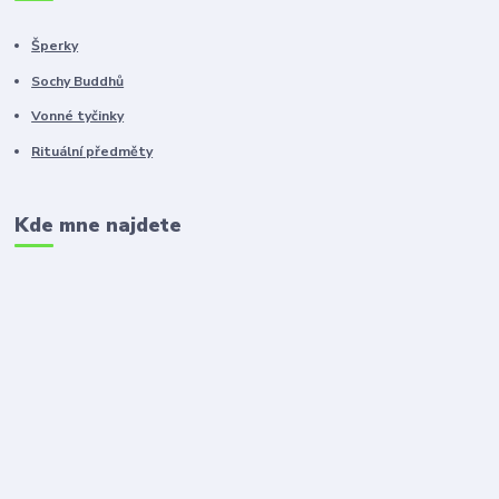
Šperky
Sochy Buddhů
Vonné tyčinky
Rituální předměty
Kde mne najdete