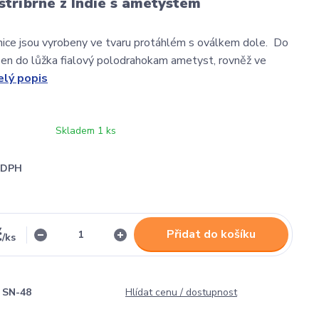
stříbrné z Indie s ametystem
nice jsou vyrobeny ve tvaru protáhlém s oválkem dole. Do
zen do lůžka fialový polodrahokam ametyst, rovněž ve
elý popis
Skladem 1 ks
i DPH
č
Přidat do košíku
/
ks
SN-48
Hlídat cenu / dostupnost