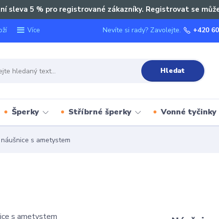
ní sleva 5 % pro registrované zákazníky. Registrovat se můž
oží
Nevíte si rady? Zavolejte.
+420 60
Více
Hledat
Šperky
Stříbrné šperky
Vonné tyčinky
 náušnice s ametystem