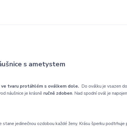
áušnice s ametystem
y
ve tvaru protáhlém s oválkem dole.
Do oválku je vsazen do
vod náušnice je krásně
ručně zdoben
. Nad spodní ovál je napoje
 se stane jedinečnou ozdobou každé ženy. Krásu šperku podtrhuje 