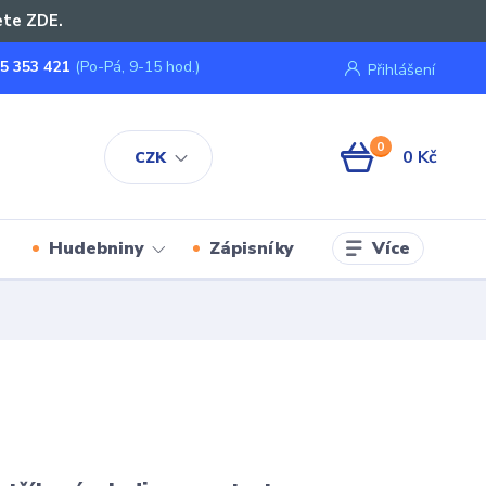
ete ZDE.
5 353 421
(Po-Pá, 9-15 hod.)
Přihlášení
0
0 Kč
CZK
Více
Hudebniny
Zápisníky