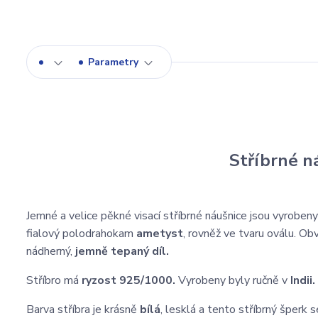
Parametry
Stříbrné n
Jemné a velice pěkné visací stříbrné náušnice jsou vyroben
fialový polodrahokam
ametyst
, rovněž ve tvaru oválu. Ob
nádherný,
jemně tepaný díl.
Stříbro má
ryzost 925/1000.
Vyrobeny byly ručně v
Indii.
Barva stříbra je krásně
bílá
, lesklá a tento stříbrný šperk