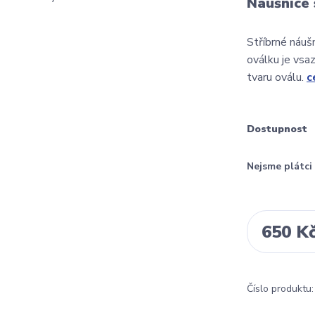
Náušnice 
Stříbrné náuš
oválku je vsa
tvaru oválu.
c
Dostupnost
Nejsme plátc
650 K
Číslo produktu: