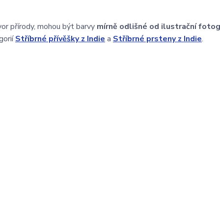
or přírody, mohou být barvy
mírně odlišné od ilustrační fotog
gorií
Stříbrné přívěšky z Indie
a
Stříbrné prsteny z Indie
.