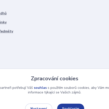
ddhů
inky
předměty
Zpracování cookies
artneři potřebují Váš
souhlas
s použitím souborů cookies, aby Vám mo
informace týkající se Vašich zájmů.
Souhlasím
Nastavení