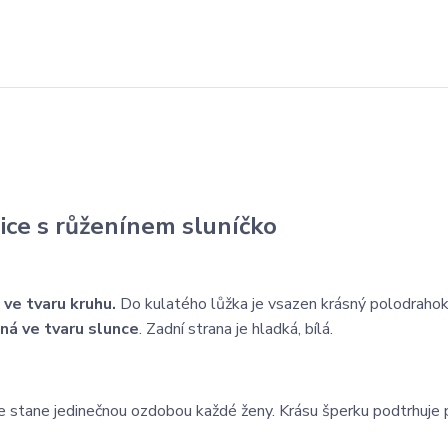
ice s růženínem sluníčko
y
ve tvaru kruhu.
Do kulatého lůžka je vsazen krásný polodraho
ná ve tvaru slunce
. Zadní strana je hladká, bílá.
 se stane jedinečnou ozdobou každé ženy. Krásu šperku podtrhuje 