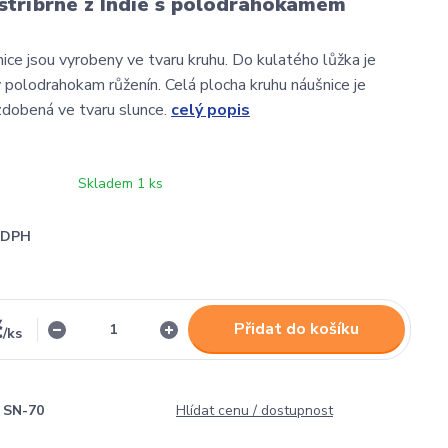
stříbrné z Indie s polodrahokamem
nice jsou vyrobeny ve tvaru kruhu. Do kulatého lůžka je
 polodrahokam růženín. Celá plocha kruhu náušnice je
zdobená ve tvaru slunce.
celý popis
Skladem 1 ks
i DPH
č
Přidat do košíku
/
ks
SN-70
Hlídat cenu / dostupnost