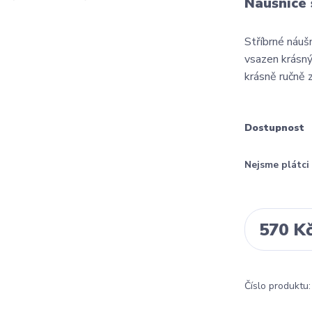
Náušnice 
Stříbrné náuš
vsazen krásný
krásně ručně 
Dostupnost
Nejsme plátc
570 K
Číslo produktu: