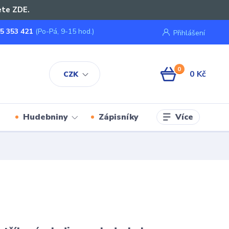
ete ZDE.
5 353 421
(Po-Pá, 9-15 hod.)
Přihlášení
0
0 Kč
CZK
Více
Hudebniny
Zápisníky