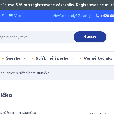
ní sleva 5 % pro registrované zákazníky. Registrovat se můž
oží
Nevíte si rady? Zavolejte.
+420 60
Více
Hledat
Šperky
Stříbrné šperky
Vonné tyčinky
 náušnice s růženínem sluníčko
níčko