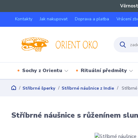
Věrnost
Kontakty
Jak nakupovat
Doprava a platba
Vrácení zb
Sochy z Orientu
Rituální předměty
Stříbrné šperky
Stříbrné náušnice z Indie
Stříbrné
Stříbrné náušnice s růženínem slu