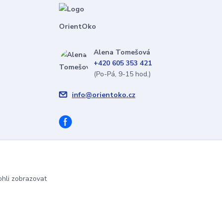
OrientOko
Alena Tomešová
+420 605 353 421
(Po-Pá, 9-15 hod.)
info@orientoko.cz
hli zobrazovat
Vytvořeno na
Eshop-rychle.cz