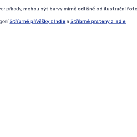
or přírody,
mohou být barvy mírně odlišné od ilustrační foto
gorií
Stříbrné přívěšky z Indie
a
Stříbrné prsteny z Indie
.