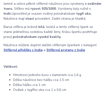
Jemné a velice pěkné stříbrné náušnice jsou vyrobeny
v oválném
tvaru.
Stříbro má
ryzost 925/1000.
Vyrobeny byly ručně v
Indii.
Uprostřed je vsazen oválný polodrahokam
tygří oko.
Náušnice mají
visací
provedení. Zadní strana je hladká.
Barva stříbra je krásně
bílá
, lesklá a tento stříbrný šperk se
stane jedinečnou ozdobou každé ženy. Krásu šperku podtrhuje
pravý
polodrahokam vysoké kvality.
Náušnice můžete doplnit dalším stříbrným šperkem z kategorií
Stříbrné přívěšky z Indie
a
Stříbrné prsteny z Indie
.
Velikost:
Hmotnost jednoho kusu s kamenem cca 1,6 g
Délka náušnice bez háčku cca 1,5 cm
Délka háčku cca 1 cm
Oválek z tygřího oka cca 1 x 0,6 cm