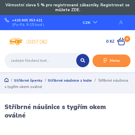
Věrnostní sleva 5 % pro registrované zákazníky. Registrovat se
můžete ZDE.
+420 605 353 421
CZK
(Po-Pá, 9-15 hod.)
0
0 Kč
Menu
Stříbrné šperky
Stříbrné náušnice z Indie
Stříbrné náušnice
s tygřím okem oválné
Stříbrné náušnice s tygřím okem
oválné