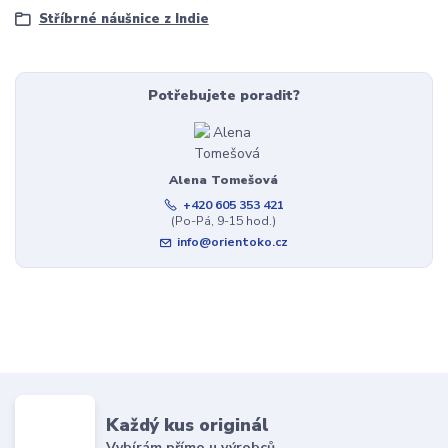
Stříbrné náušnice z Indie
Potřebujete poradit?
Alena Tomešová
+420 605 353 421
(Po-Pá, 9-15 hod.)
info@orientoko.cz
Každý kus originál
Vybírám přímo u výrobců