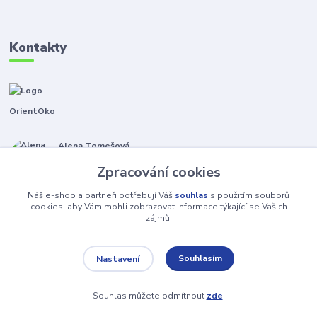
Kontakty
OrientOko
Alena Tomešová
+420 605 353 421
Zpracování cookies
(Po-Pá, 9-15 hod.)
Náš e-shop a partneři potřebují Váš
souhlas
s použitím souborů
info@orientoko.cz
cookies, aby Vám mohli zobrazovat informace týkající se Vašich
zájmů.
Souhlasím
Nastavení
Souhlas můžete odmítnout
zde
.
Vytvořeno na
Eshop-rychle.cz