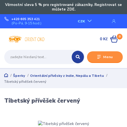
Věrnostní sleva 5 % pro registrované zákazníky. Registrovat se
můžete ZDE.
+420 605 353 421
CZK
(Po-Pá, 9-15 hod.)
0
0 Kč
Menu
Šperky
Orientální přívěsky z Indie, Nepálu a Tibetu
Tibetský přívěšek červený
Tibetský přívěšek červený