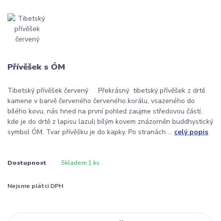
Přívěšek s ÓM
Tibetský přívěšek červený Překrásný tibetský přívěšek z drtě
kamene v barvě červeného červeného korálu, vsazeného do
bílého kovu, nás hned na první pohled zaujme středovou částí,
kde je do drtě z lapisu lazuli bílým kovem znázorněn buddhystický
symbol ÓM. Tvar přívěšku je do kapky. Po stranách ...
celý popis
Dostupnost
Skladem 1 ks
Nejsme plátci DPH