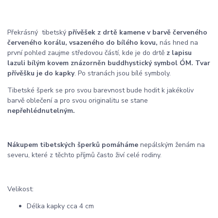
Překrásný tibetský
přívěšek z drtě kamene v barvě červeného
červeného korálu, vsazeného do bílého kovu,
nás hned na
první pohled zaujme středovou částí, kde je do drtě
z lapisu
lazuli bílým kovem znázorněn buddhystický symbol ÓM. Tvar
přívěšku je do kapky
. Po stranách jsou bílé symboly.
Tibetské šperk se pro svou barevnost bude hodit k jakékoliv
barvě oblečení a pro svou originalitu se stane
nepřehlédnutelným.
Nákupem tibetských šperků pomáháme
nepálským ženám na
severu, které z těchto příjmů často živí celé rodiny.
Velikost:
Délka kapky cca 4 cm