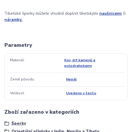
Tibetské šperky můžete vhodně doplnit tibetskými
naušnicemi
či
náramky.
Parametry
Materiál
Kov, drť kamenů a
polodrahokamy
Země původu
Nepál
Velikost
Uvedeno v textu
Zboží zařazeno v kategoriích
Šperky
Orientální přívěsky z Indie, Nepálu a Tibetu