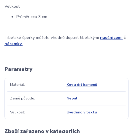
Velikost:
Průměr cca 3 cm
Tibetské šperky můžete vhodně doplnit tibetskými
naušnicemi
či
náramky.
Parametry
Materiál
Kov a drť kamenů
Země původu
Nepál
Velikost
Uvedeno v textu
Zboží zařazeno v kategoriích