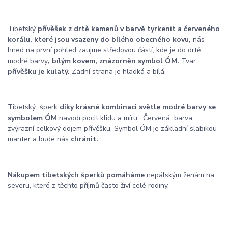
Tibetský
přívěšek z drtě kamenů v barvě tyrkenit a červeného
korálu, které jsou vsazeny do bílého obecného kovu,
nás
hned na první pohled zaujme středovou částí, kde je do drtě
modré barvy
, bílým kovem, znázorněn symbol ÓM.
Tvar
přívěšku je kulatý.
Zadní strana je hladká a bílá.
Tibetský šperk
díky krásné kombinaci světle modré barvy se
symbolem ÓM
navodí pocit klidu a míru. Červená barva
zvýrazní celkový dojem přívěšku. Symbol ÓM je základní slabikou
manter a bude nás
chránit.
Nákupem tibetských šperků pomáháme
nepálským ženám na
severu, které z těchto příjmů často živí celé rodiny.