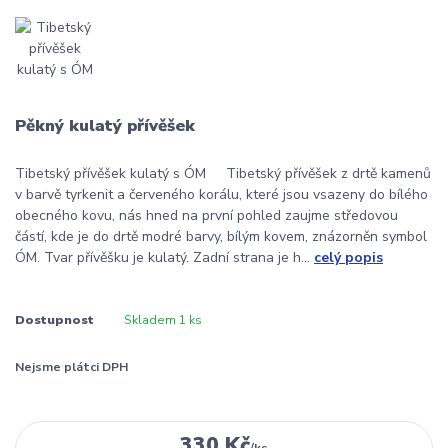
Pěkný kulatý přívěšek
Tibetský přívěšek kulatý s ÓM Tibetský přívěšek z drtě kamenů
v barvě tyrkenit a červeného korálu, které jsou vsazeny do bílého
obecného kovu, nás hned na první pohled zaujme středovou
částí, kde je do drtě modré barvy, bílým kovem, znázorněn symbol
ÓM. Tvar přívěšku je kulatý. Zadní strana je h...
celý popis
Dostupnost
Skladem 1 ks
Nejsme plátci DPH
330 Kč