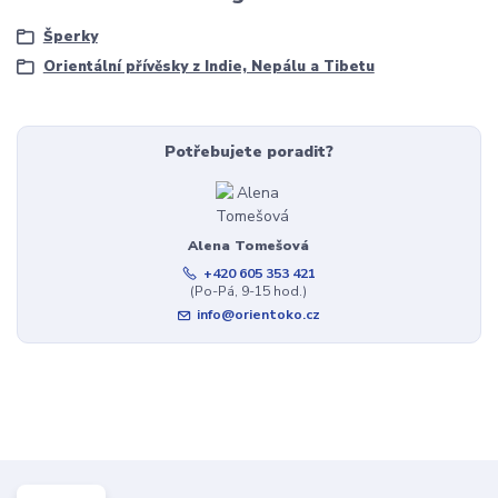
Šperky
Orientální přívěsky z Indie, Nepálu a Tibetu
Potřebujete poradit?
Alena Tomešová
+420 605 353 421
(Po-Pá, 9-15 hod.)
info@orientoko.cz