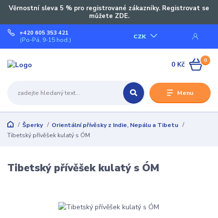
Věrnostní sleva 5 % pro registrované zákazníky. Registrovat se
můžete ZDE.
+420 605 353 421
CZK
(Po-Pá, 9-15 hod.)
0
0 Kč
Menu
Šperky
Orientální přívěsky z Indie, Nepálu a Tibetu
Tibetský přívěšek kulatý s ÓM
Tibetský přívěšek kulatý s ÓM