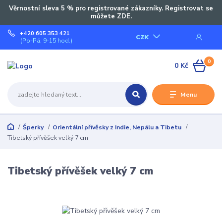
Věrnostní sleva 5 % pro registrované zákazníky. Registrovat se
můžete ZDE.
+420 605 353 421
CZK
(Po-Pá, 9-15 hod.)
0
0 Kč
Menu
Šperky
Orientální přívěsky z Indie, Nepálu a Tibetu
Tibetský přívěšek velký 7 cm
Tibetský přívěšek velký 7 cm