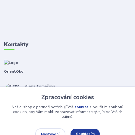
Kontakty
OrientOko
Alena Tomešová
+420 605 353 421
Zpracování cookies
(Po-Pá, 9-15 hod.)
Náš e-shop a partneři potřebují Váš
souhlas
s použitím souborů
info@orientoko.cz
cookies, aby Vám mohli zobrazovat informace týkající se Vašich
zájmů.
Souhlasím
Nastavení