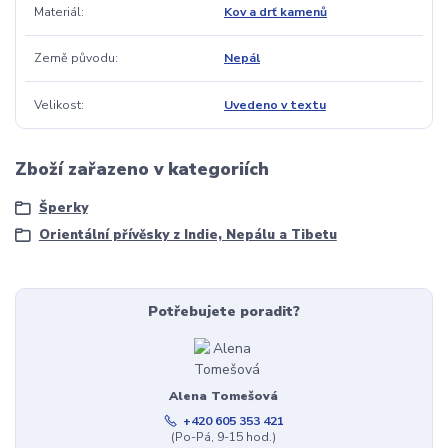
Materiál
Kov a drť kamenů
Země původu
Nepál
Velikost
Uvedeno v textu
Zboží zařazeno v kategoriích
Šperky
Orientální přívěsky z Indie, Nepálu a Tibetu
Potřebujete poradit?
Alena Tomešová
+420 605 353 421
(Po-Pá, 9-15 hod.)