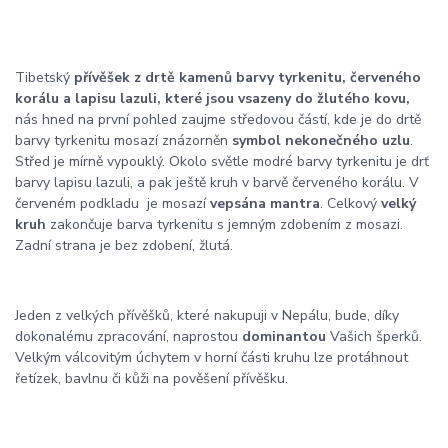
Tibetský
přívěšek z drtě kamenů barvy tyrkenitu, červeného
korálu a lapisu lazuli, které jsou vsazeny do žlutého kovu,
nás hned na první pohled zaujme středovou částí, kde je do drtě
barvy tyrkenitu mosazí znázorněn
symbol nekonečného uzlu
.
Střed je mírně vypouklý. Okolo světle modré barvy tyrkenitu je drť
barvy lapisu lazuli, a pak ještě kruh v barvě červeného korálu. V
červeném podkladu je mosazí
vepsána mantra
. Celkový
velký
kruh
zakončuje barva tyrkenitu s jemným zdobením z mosazi.
Zadní strana je bez zdobení, žlutá.
Jeden z velkých přívěšků, které nakupuji v Nepálu, bude, díky
dokonalému zpracování, naprostou
dominantou
Vašich šperků.
Velkým válcovitým úchytem v horní části kruhu lze protáhnout
řetízek, bavlnu či kůži na pověšení přívěšku.