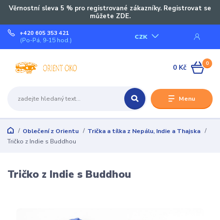
Věrnostní sleva 5 % pro registrované zákazníky. Registrovat se
můžete ZDE.
+420 605 353 421
CZK
(Po-Pá, 9-15 hod.)
0
0 Kč
Menu
Oblečení z Orientu
Trička a tílka z Nepálu, Indie a Thajska
Tričko z Indie s Buddhou
Tričko z Indie s Buddhou