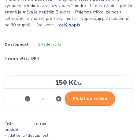
vyrobeno v Indii. Je z visózy v barvě modro - bílé. Na zadní i přední
straně je trička je natištěn Buddha. Příjemné tričko lze nosit
celoročně. Je vhodné pro ženy i muže. Doporučuji prát odděleně
na 30 stupnů. Velikost: ...
celý popis
Dostupnost
Skladem 1 ks
Nejsme plátci DPH
150 Kč
/
ks
Přidat do košíku
Číslo
Tr-109
produktu:
Hlídat cenu / dostupnost