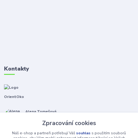
Kontakty
OrientOko
Alena Tomešová
+420 605 353 421
Zpracování cookies
(Po-Pá, 9-15 hod.)
Náš e-shop a partneři potřebují Váš
souhlas
s použitím souborů
info@orientoko.cz
cookies, aby Vám mohli zobrazovat informace týkající se Vašich