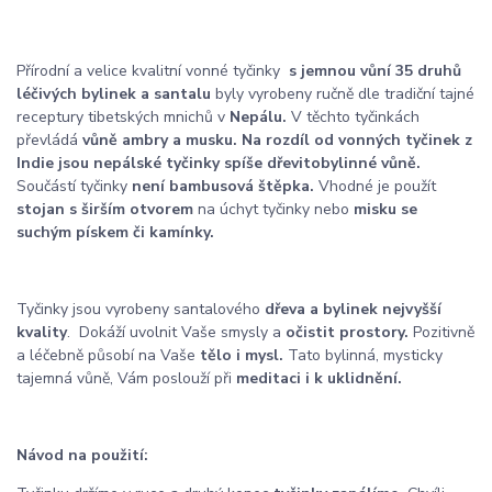
Přírodní a velice kvalitní vonné tyčinky
s jemnou vůní 35 druhů
léčivých bylinek a santalu
byly vyrobeny ručně dle tradiční tajné
receptury tibetských mnichů v
Nepálu.
V těchto tyčinkách
převládá
vůně ambry a musku. Na rozdíl od vonných tyčinek z
Indie jsou nepálské tyčinky spíše dřevitobylinné vůně.
Součástí tyčinky
není bambusová štěpka.
Vhodné je použít
stojan s širším otvorem
na úchyt tyčinky nebo
misku se
suchým pískem či kamínky.
Tyčinky jsou vyrobeny santalového
dřeva a bylinek nejvyšší
kvality
.
Dokáží uvolnit Vaše smysly a
očistit prostory.
Pozitivně
a léčebně působí na Vaše
tělo i mysl.
Tato bylinná, mysticky
tajemná vůně, Vám poslouží při
meditaci i k uklidnění.
Návod na použití: