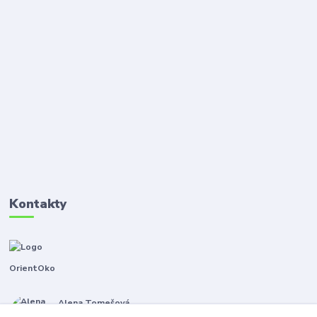
Kontakty
OrientOko
Alena Tomešová
+420 605 353 421