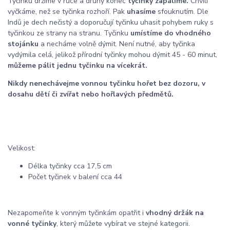
Tyčinku držíme v ruce a druhý konec
tyčinky zapálíme.
Chvíli
vyčkáme, než se tyčinka rozhoří. Pak
uhasíme
sfouknutím. Dle
Indů je dech nečistý a doporučují tyčinku uhasit pohybem ruky s
tyčinkou ze strany na stranu. Tyčinku
umístíme do vhodného
stojánku
a necháme volně dýmit. Není nutné, aby tyčinka
vydýmila celá, jelikož přírodní tyčinky mohou dýmit 45 - 60 minut,
můžeme pálit jednu tyčinku na vícekrát.
Nikdy nenechávejme vonnou tyčinku hořet bez dozoru, v
dosahu dětí či zvířat nebo hořlavých předmětů.
Velikost:
Délka tyčinky cca 17,5 cm
Počet tyčinek v balení cca 44
Nezapomeňte k vonným tyčinkám opatřit i
vhodný držák na
vonné tyčinky
, který můžete vybírat ve stejné kategorii.