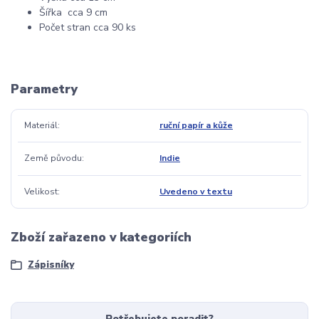
Šířka cca 9 cm
Počet stran cca 90 ks
Parametry
Materiál
ruční papír a kůže
Země původu
Indie
Velikost
Uvedeno v textu
Zboží zařazeno v kategoriích
Zápisníky
Potřebujete poradit?