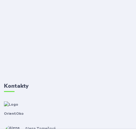
Kontakty
OrientOko
Alena Tomešová
+420 605 353 421