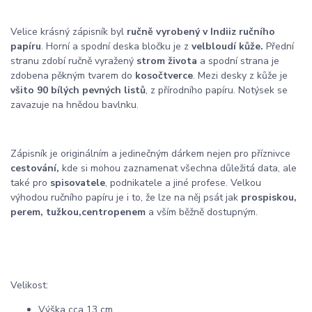
Velice krásný zápisník byl
ručně vyrobený v Indii
z ručního
papíru
. Horní a spodní deska bločku je z
velbloudí kůže.
Přední
stranu zdobí ručně vyražený
strom života
a spodní strana je
zdobena pěkným tvarem do
kosočtverce
. Mezi desky z kůže je
všito 90 bílých pevných listů
, z přírodního papíru. Notýsek se
zavazuje na hnědou bavlnku.
Zápisník je originálním a jedinečným dárkem nejen pro příznivce
cestování,
kde si mohou zaznamenat všechna důležitá data, ale
také pro
spisovatele
, podnikatele a jiné profese. Velkou
výhodou ručního papíru je i to, že lze na něj psát jak
prospiskou,
perem, tužkou,
centropenem
a vším běžně dostupným.
Velikost:
Výška cca 13 cm