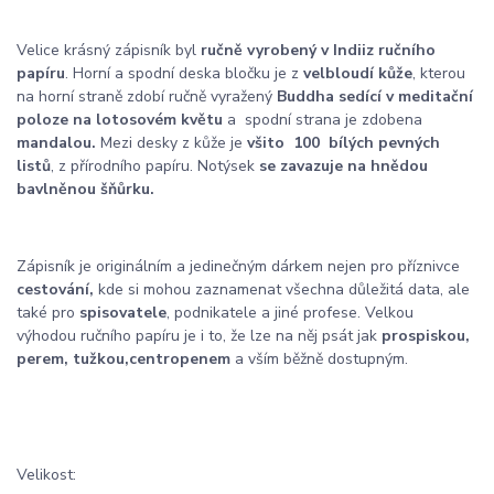
Velice krásný zápisník byl
ručně vyrobený v Indii
z ručního
papíru
. Horní a spodní deska bločku je z
velbloudí kůže
, kterou
na horní straně zdobí ručně vyražený
Buddha sedící v meditační
poloze na lotosovém květu
a
spodní strana je zdobena
mandalou.
Mezi desky z kůže je
všito 100 bílých pevných
listů
, z přírodního papíru. Notýsek
se zavazuje na hnědou
bavlněnou šňůrku.
Zápisník je originálním a jedinečným dárkem nejen pro příznivce
cestování,
kde si mohou zaznamenat všechna důležitá data, ale
také pro
spisovatele
, podnikatele a jiné profese. Velkou
výhodou ručního papíru je i to, že lze na něj psát jak
prospiskou,
perem, tužkou,
centropenem
a vším běžně dostupným.
Velikost: